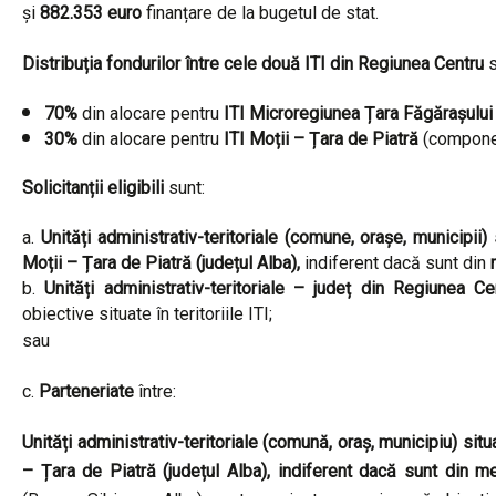
și
882.353 euro
finanțare de la bugetul de stat.
Distribuția fondurilor între cele două ITI din Regiunea Centru
s
70%
din alocare pentru
ITI Microregiunea Țara Făgărașului
30%
din alocare pentru
ITI Moții – Țara de Piatră
(componen
Solicitanții eligibili
sunt:
Unități administrativ-teritoriale (comune, orașe, municipii)
s
Moții – Țara de Piatră (județul Alba),
indiferent dacă sunt din
m
Unități administrativ-teritoriale – județ
din Regiunea Cen
obiective situate în teritoriile ITI;
sau
c.
Parteneriate
între:
Unități administrativ-teritoriale (comună, oraș, municipiu) situ
– Țara de Piatră (județul Alba), indiferent dacă sunt din me