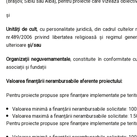
(Brașov, Sibiu sau Alba), pentru proiecte care vizează obiective 
și
Unități de cult
, cu personalitate juridică, din cadrul cultelo
nr.489/2006 privind libertatea religioasă și regimul genera
ulterioare
și/sau
Organizații neguvernamentale
, constituite în conformitate 
asociații și fundații
Valoarea finanțării nerambursabile aferente proiectului:
Pentru proiecte propuse spre finanțare implementate pe teritor
Valoarea minimă a finanțării nerambursabile solicitate: 10
Valoarea maximă a finanțării nerambursabile solicitate: 1.
Pentru proiecte propuse spre finanțare implementate pe terito