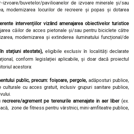
lor-izvoare/buvetelor/pavilioanelor de izvoare minerale și/sau
area, modernizarea locurilor de recreere și popas și dotarea
erente intervențiilor vizând amenajarea obiectivelor turistice
ajarea căilor de acces pietonale și/sau pentru biciclete către
lizarea, modernizarea și extinderea iluminatului funcțional/de
în stațiuni atestate),
eligibile exclusiv în localități declarate
ațional, conform legislației aplicabile, și doar dacă proiectul
itoriul acestora:
entului public, precum: foișoare, pergole,
adăposturi publice,
ulturale cu acces gratuit, inclusiv grupuri sanitare publice,
vului.
ru recreere/agrement pe terenurile amenajate in aer liber
(ex.
joacă, zone de fitness pentru vârstnici, mini-amfiteatre publice,