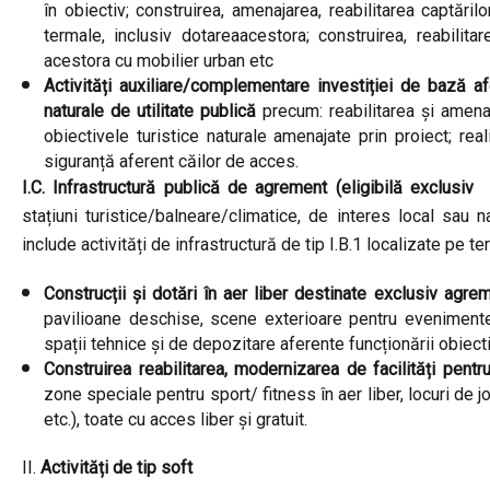
în obiectiv; construirea, amenajarea, reabilitarea captări
termale, inclusiv dotareaacestora; construirea, reabilit
acestora cu mobilier urban etc
Activități auxiliare/complementare investiției de bază af
naturale de utilitate publică
precum:
reabilitarea și amen
obiectivele turistice naturale amenajate prin proiect; rea
siguranță aferent căilor de acces.
I.C. Infrastructură publică de agrement (eligibilă exclusiv 
stațiuni turistice/balneare/climatice, de interes local sau n
include activități de infrastructură de tip I.B.1 localizate pe ter
Construcții și dotări în aer liber destinate exclusiv agrem
pavilioane deschise, scene exterioare pentru evenimente c
spații tehnice și de depozitare aferente funcționării obiecti
Construirea reabilitarea, modernizarea de facilități pent
zone speciale pentru sport/ fitness în aer liber, locuri de 
etc.), toate cu acces liber și gratuit.
II.
Activități de tip soft