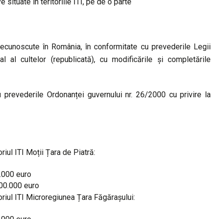
situate în teritoriile ITI, pe de o parte
r recunoscute în România, în conformitate cu prevederile Legii
l al cultelor (republicată), cu modificările și completările
cu prevederile Ordonanței guvernului nr. 26/2000 cu privire la
iul ITI Moții Țara de Piatră:
0.000 euro
500.000 euro
riul ITI Microregiunea Țara Făgărașului: