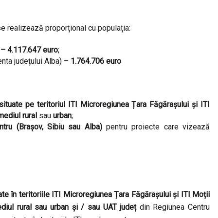
e realizează proporțional cu populația:
 – 4.117.647 euro
;
ta județului Alba) –
1.764.706 euro
ituate pe teritoriul ITI Microregiunea Țara Făgărașului și ITI
ediul rural
sau
urban
;
tru (Brașov, Sibiu sau Alba)
pentru proiecte care vizează
ate în teritoriile ITI Microregiunea Țara Făgărașului și ITI Moții
diul rural sau urban
și / sau
UAT județ
din Regiunea Centru