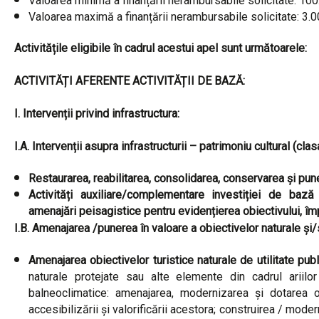
Valoarea minimă a finanțării nerambursabile solicitate: 10
Valoarea maximă a finanțării nerambursabile solicitate: 3.
Activitățile eligibile în cadrul acestui apel sunt următoarele:
ACTIVITĂȚI AFERENTE ACTIVITĂȚII DE BAZĂ:
I. Intervenții privind infrastructura:
I.A. Intervenții asupra infrastructurii – patrimoniu cultural (cl
Restaurarea, reabilitarea, consolidarea, conservarea și pun
Activități auxiliare/complementare investiției de bază 
amenajări peisagistice pentru evidențierea obiectivului, îm
I.B. Amenajarea /punerea în valoare a obiectivelor naturale și
Amenajarea obiectivelor turistice naturale de utilitate pub
naturale protejate sau alte elemente din cadrul ariilor
balneoclimatice:
amenajarea, modernizarea și dotarea obi
accesibilizării și valorificării acestora; construirea / mod