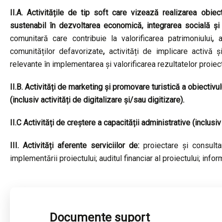
II.A. Activitățile de tip soft care vizează realizarea obiecti
sustenabil în dezvoltarea economică, integrarea socială și 
comunitară care contribuie la valorificarea patrimoniului
,
a
comunităților defavorizate
,
activități de implicare activă ș
relevante în implementarea și valorificarea rezultatelor proiect
II.B. Activități de marketing și promovare turistică a obiectivul
(inclusiv activități de digitalizare și/sau digitizare).
II.C Activități de creștere a capacității administrative (inclusi
III. Activități aferente serviciilor de:
proiectare și consult
implementării proiectului; auditul financiar al proiectului; infor
Documente suport