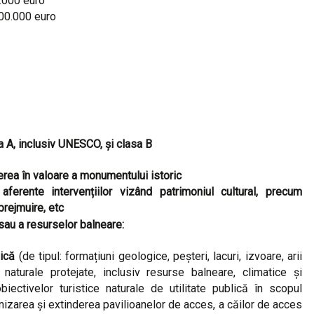
0.000 euro
000.000 euro
asa A, inclusiv UNESCO, și clasa B
erea în valoare a monumentului istoric
aferente intervențiilor vizând patrimoniul cultural, precum
prejmuire, etc
/sau a resurselor balneare:
lică
(de tipul: formațiuni geologice, peșteri, lacuri, izvoare, arii
 naturale protejate, inclusiv resurse balneare, climatice și
ectivelor turistice naturale de utilitate publică în scopul
ernizarea și extinderea pavilioanelor de acces, a căilor de acces