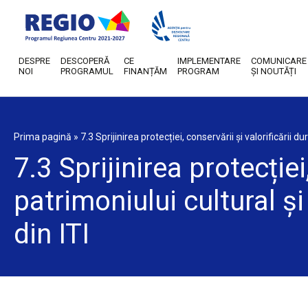
DESPRE
DESCOPERĂ
CE
IMPLEMENTARE
COMUNICARE
NOI
PROGRAMUL
FINANȚĂM
PROGRAM
ȘI NOUTĂȚI
Prima pagină
»
7.3 Sprijinirea protecției, conservării și valorificării d
7.3 Sprijinirea protecției
patrimoniului cultural și
din ITI