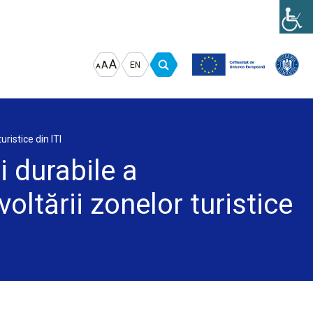
Increase
Decrease
Reset
A
A
EN
A
font
font
font
size.
size.
size.
uristice din ITI
ii durabile a
oltării zonelor turistice