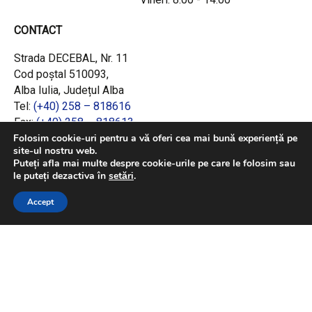
CONTACT
Strada DECEBAL, Nr. 11
Cod poștal 510093,
Alba Iulia, Județul Alba
Tel:
(+40) 258 – 818616
Fax:
(+40) 258 – 818613
Email:
office@adrcentru.ro
Folosim cookie-uri pentru a vă oferi cea mai bună experiență pe
site-ul nostru web.
Puteți afla mai multe despre cookie-urile pe care le folosim sau
LINK-URI RAPIDE
le puteți dezactiva în
setări
.
Consiliul European
Accept
Jurnalul Oficial al Uniunii Europene
Ministerul Investițiilor și Proiectelor Europene
Consiliul Concurenței
Pentru informații detaliate despre celelalte
programe cofinanțate de Uniunea Europeană,