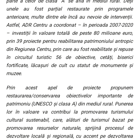
parte a celor de clasa ”A” se află în mediul rural. Deși
unele au fost parțial restaurate prin programele
anterioare, multe dintre ele încă au nevoie de intervenții.
Astfel, ADR Centru a coordonat – în perioada 2007-2020
– investiții în valoare totală de peste 80 milioane euro,
prin 39 proiecte pentru reabilitarea patrimoniului antropic
din Regiunea Centru, prin care au fost reabilitate și repuse
în circuitul turistic 56 de obiective, cetăți, biserici
fortificate, lăcașuri de cult cu statut de monumente și
muzee.
Prin acest apel de proiecte propunem
restaurarea/conservarea obiectivelor importante de
patrimoniu (UNESCO și clasa A) din mediul rural. Punerea
lor în valoare va contribui la promovarea turismului
cultural sustenabil, care, alături de turismul bazat pe
promovarea resurselor naturale, sprijină procesul de
dezvoltare locală și regională, cu accent pe dezvoltarea