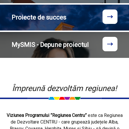
Proiecte
de succes
MySMIS - Depune proiectul
Împreună dezvoltăm regiunea!
Viziunea Programului ”Regiunea Centru”
este ca Regiunea
de Dezvoltare CENTRU - care grupează județele Alba,
Brașov, Covasna, Harghita, Mureș și Sibiu - să devină o