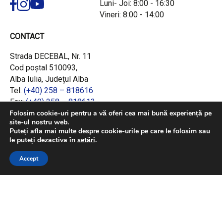
Luni- Joi: 8:00 - 16:30
Vineri: 8:00 - 14:00
CONTACT
Strada DECEBAL, Nr. 11
Cod poștal 510093,
Alba Iulia, Județul Alba
Tel:
(+40) 258 – 818616
Fax:
(+40) 258 – 818613
Email:
office@adrcentru.ro
Folosim cookie-uri pentru a vă oferi cea mai bună experiență pe
site-ul nostru web.
Puteți afla mai multe despre cookie-urile pe care le folosim sau
LINK-URI RAPIDE
le puteți dezactiva în
setări
.
Consiliul European
Accept
Jurnalul Oficial al Uniunii Europene
Ministerul Investițiilor și Proiectelor Europene
Consiliul Concurenței