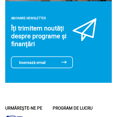
ABONARE NEWSLETTER
Îți trimitem noutăți
despre programe și
finanțări
URMĂREȘTE-NE PE
PROGRAM DE LUCRU