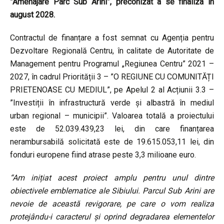
”Amenajare Parc Sub Arini”, preconizat a se finaliza în
august 2028.
Contractul de finanțare a fost semnat cu Agenția pentru
Dezvoltare Regională Centru, în calitate de Autoritate de
Management pentru Programul „Regiunea Centru” 2021 –
2027, în cadrul Priorității 3 – ”O REGIUNE CU COMUNITĂȚI
PRIETENOASE CU MEDIUL”, pe Apelul 2 al Acțiunii 3.3 –
”Investiții în infrastructură verde și albastră în mediul
urban regional – municipii”. Valoarea totală a proiectului
este de 52.039.439,23 lei, din care finanțarea
nerambursabilă solicitată este de 19.615.053,11 lei, din
fonduri europene fiind atrase peste 3,3 milioane euro.
“Am inițiat acest proiect amplu pentru unul dintre
obiectivele emblematice ale Sibiului. Parcul Sub Arini are
nevoie de această revigorare, pe care o vom realiza
protejându-i caracterul și oprind degradarea elementelor