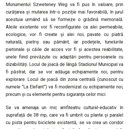
Monumentul Szweteney Weg va fi pus în valoare, prin
curățarea și mutarea într-o poziție mai favorabilă, în jurul
acestuia urmând să se formeze o grădină memorială.
Aleile existente vor fi reconfigurate ca alei permeabile,
ecologice, vor fi create și alei noi, pavate cu piatră
naturală, pietriș sau pământ, iar podețele, tunelurile
pietonale și căile de acces vor fi și acestea reabilitate,
unele fiind prevăzute cu adaptări pentru persoanele cu
dizabilități. Locul de joacă de lângă Stadionul Municipal va
fi păstrat, dar se vor adăuga echipamente noi, pentru
explorare. Locul de joacă din zona centrală (cunoscut cu
numele “La Elefant”) va fi modernizat cu echipamente noi,
precum și cu elemente pentru siguranța celor mici.
Se va amenaja un mic amfiteatru cultural-educativ în
suprafață de 38 mp, care va fi umbrit cu plante și paralel
cu pista pentru biciclete existentă, se va crea un coridor