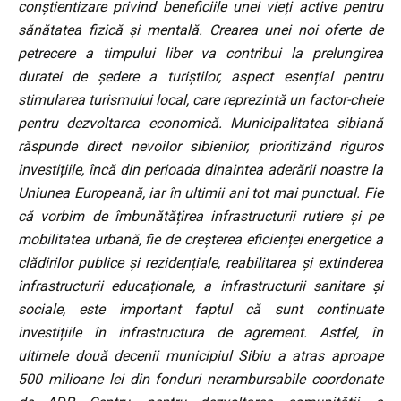
conștientizare privind beneficiile unei vieți active pentru
sănătatea fizică și mentală. Crearea unei noi oferte de
petrecere a timpului liber va contribui la prelungirea
duratei de ședere a turiștilor, aspect esențial pentru
stimularea turismului local, care reprezintă un factor-cheie
pentru dezvoltarea economică.
Municipalitatea sibiană
răspunde direct nevoilor sibienilor, prioritizând riguros
investițiile, încă din perioada dinaintea aderării noastre la
Uniunea Europeană, iar în ultimii ani tot mai punctual. Fie
că vorbim de îmbunătățirea infrastructurii rutiere și pe
mobilitatea urbană, fie de creșterea eficienței energetice a
clădirilor publice și rezidențiale, reabilitarea și extinderea
infrastructurii educaționale, a infrastructurii sanitare și
sociale, este important faptul că sunt continuate
investițiile în infrastructura de agrement. Astfel, în
ultimele două decenii municipiul Sibiu a atras aproape
500 milioane lei din fonduri nerambursabile coordonate