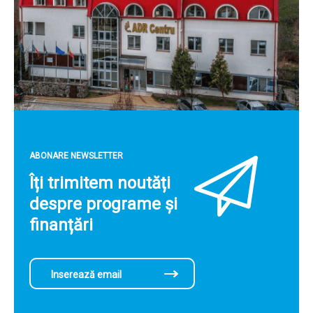
ABONARE NEWSLETTER
Îți trimitem noutăți
despre programe și
finanțări