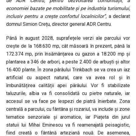
de ADR Centru, pentru dezvoltarea comunității, a
economiei bazate pe mobilitate și pe industria turismului,
inclusiv pentru a crește confortul localnicilor”,
a declarat
domnul Simion Crețu, director general ADR Centru.
Până în august 2028, suprafețele verzi ale parcului vor
crește de la 168.630 mp, cât măsoară în prezent, până la
172.374 mp, prin însămânțarea cu gazon a 18.200 mp și
plantarea a 346 de arbori, a peste 2.400 de arbuști și altor
16.400 plante. În zona pârâului Trinkbach se va crea un iaz
artificial cu aspect natural, care va avea rol și în
îmbunătățirea calității apei pârâului. Vor fi stabilizate
taluzurile, albia va fi consolidată cu pietre naturale, iar
accesul se va face pe lespezi de piatră înierbate. Zona
centrală a parcului, cu fântâna și rozariul, va include și zone
tematice senzoriale și aromatice, iar Piațeta din jurul
statuii lui Mihai Eminescu va fi reamenajată peisagistic,
fiind creată o fântână arteziană nouă. De asemenea,