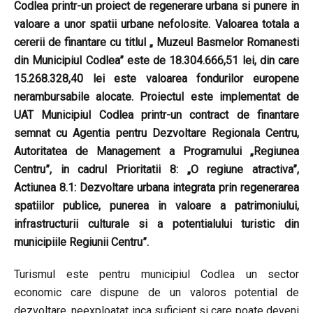
Codlea printr-un proiect de regenerare urbana si punere in
valoare a unor spatii urbane nefolosite. Valoarea totala a
cererii de finantare cu titlul „ Muzeul Basmelor Romanesti
din Municipiul Codlea” este de 18.304.666,51 lei, din care
15.268.328,40 lei este valoarea fondurilor europene
nerambursabile alocate. Proiectul este implementat de
UAT Municipiul Codlea printr-un contract de finantare
semnat cu Agentia pentru Dezvoltare Regionala Centru,
Autoritatea de Management a Programului „Regiunea
Centru”, in cadrul Prioritatii 8: „O regiune atractiva”,
Actiunea 8.1: Dezvoltare urbana integrata prin regenerarea
spatiilor publice, punerea in valoare a patrimoniului,
infrastructurii culturale si a potentialului turistic din
municipiile Regiunii Centru”.
Turismul este pentru municipiul Codlea un sector
economic care dispune de un valoros potential de
dezvoltare, neexploatat inca suficient si care poate deveni