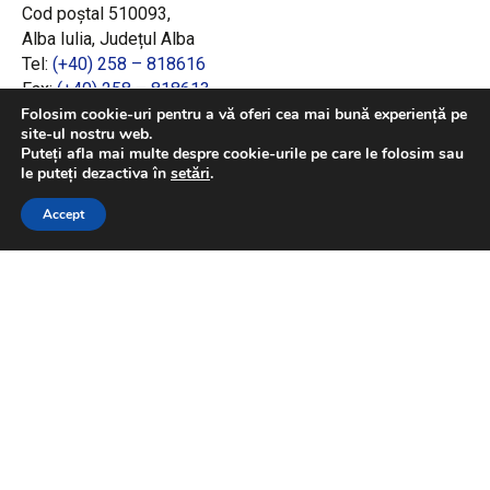
Cod poștal 510093,
Alba Iulia, Județul Alba
Tel:
(+40) 258 – 818616
Fax:
(+40) 258 – 818613
Email:
office@adrcentru.ro
Folosim cookie-uri pentru a vă oferi cea mai bună experiență pe
site-ul nostru web.
Puteți afla mai multe despre cookie-urile pe care le folosim sau
LINK-URI RAPIDE
le puteți dezactiva în
setări
.
Consiliul European
Accept
Jurnalul Oficial al Uniunii Europene
Ministerul Investițiilor și Proiectelor Europene
Consiliul Concurenței
Pentru informații detaliate despre celelalte
programe cofinanțate de Uniunea Europeană,
vă invităm să vizitați
https://mfe.gov.ro/