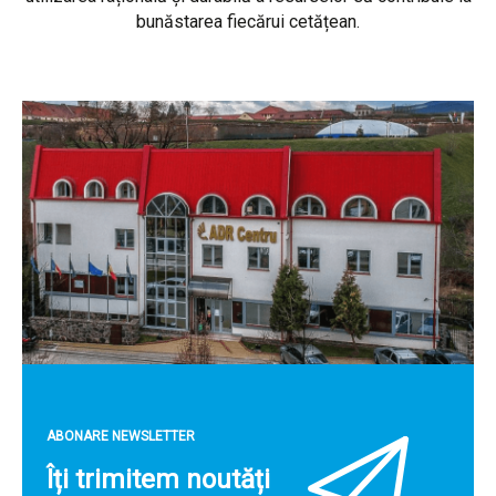
bunăstarea fiecărui cetățean.
ABONARE NEWSLETTER
Îți trimitem noutăți