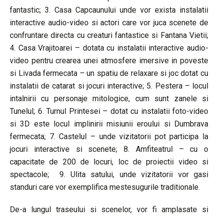
fantastic; 3. Casa Capcaunului unde vor exista instalatii
interactive audio-video si actori care vor juca scenete de
confruntare directa cu creaturi fantastice si Fantana Vietii;
4. Casa Vrajitoarei – dotata cu instalatii interactive audio-
video pentru crearea unei atmosfere imersive in poveste
si Livada fermecata – un spatiu de relaxare si joc dotat cu
instalatii de catarat si jocuri interactive; 5. Pestera – locul
intalnirii cu personaje mitologice, cum sunt zanele si
Tunelul; 6. Turnul Printesei – dotat cu instalatii foto-video
si 3D este locul implinirii misiunii eroului si Dumbrava
fermecata; 7. Castelul – unde vizitatorii pot participa la
jocuri interactive si scenete; 8. Amfiteatrul – cu o
capacitate de 200 de locuri, loc de proiectii video si
spectacole; 9. Ulita satului, unde vizitatorii vor gasi
standuri care vor exemplifica mestesugurile traditionale.
De-a lungul traseului si scenelor, vor fi amplasate si