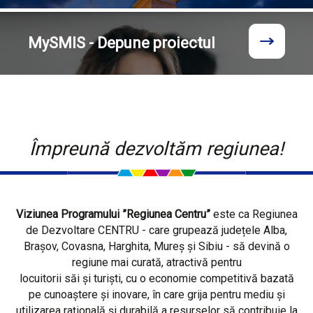
MySMIS - Depune proiectul
Împreună dezvoltăm regiunea!
Viziunea Programului ”Regiunea Centru”
este ca Regiunea
de Dezvoltare CENTRU - care grupează județele Alba,
Brașov, Covasna, Harghita, Mureș și Sibiu - să devină o
regiune mai curată, atractivă pentru
locuitorii săi și turiști, cu o economie competitivă bazată
pe cunoaștere și inovare, în care grija pentru mediu și
utilizarea rațională și durabilă a resurselor să contribuie la