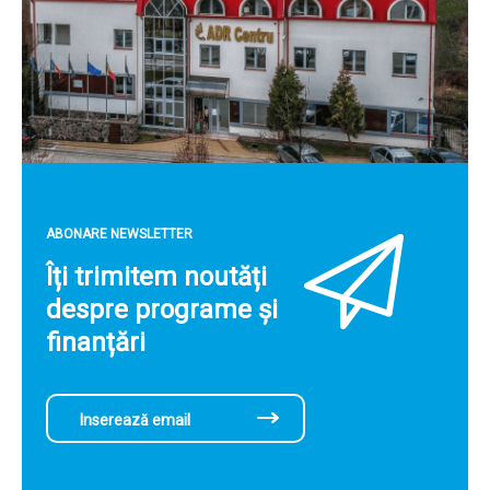
ABONARE NEWSLETTER
Îți trimitem noutăți
despre programe și
finanțări