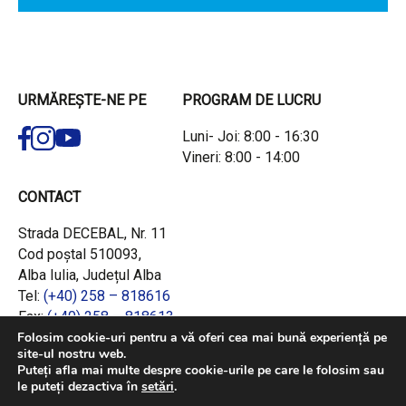
URMĂREȘTE-NE PE
PROGRAM DE LUCRU
Luni- Joi: 8:00 - 16:30
Vineri: 8:00 - 14:00
CONTACT
Strada DECEBAL, Nr. 11
Cod poștal 510093,
Alba Iulia, Județul Alba
Tel:
(+40) 258 – 818616
Fax:
(+40) 258 – 818613
Email:
office@adrcentru.ro
Folosim cookie-uri pentru a vă oferi cea mai bună experiență pe
site-ul nostru web.
Puteți afla mai multe despre cookie-urile pe care le folosim sau
LINK-URI RAPIDE
le puteți dezactiva în
setări
.