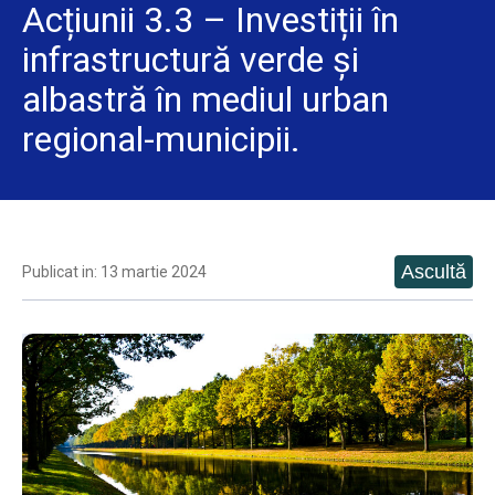
Acțiunii 3.3 – Investiții în
infrastructură verde și
albastră în mediul urban
regional-municipii.
Publicat in: 13 martie 2024