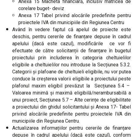
Anexa 15 Macheta financiară, inclusiv matricea de
corelare buget- deviz
Anexa 17 Tabel privind alocările predefinite pentru
proiectele IVA din municipiile din Regiunea Centru
Având în vedere faptul că apelul de proiecte este
deschis, pentru cererile de finanțare depuse în cadrul
apelului (dacă este cazul), modificările ce vor fi
efectuate de către solicitanții de finanțare în bugetul
proiectului prin includerea în categoria cheltuielilor
eligibile a cheltuielilor nou introduse la Secțiunea 5.3.2.
Categorii și plafoane de cheltuieli eligibile, nu vor putea
conduce la creșterea valorii eligibile a proiectului peste
plafonul maxim eligibil prevăzut la Secțiunea 5.4 –
Valoarea minimă și maximă eligibilă/nerambursabilă a
unui proiect, Secțiunea 5.7 – Alte cerințe de eligibilitate
a proiectului din ghidul solicitantului și Anexa 17- Tabel
privind alocările predefinite pentru proiectele IVA din
municipiile din Regiunea Centru.
Actualizarea informațiilor pentru cererile de finanțare
depuse în cadrul apelului (dacă este cazul), conform