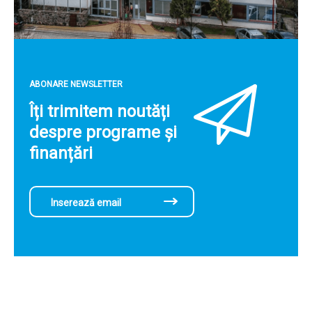
ABONARE NEWSLETTER
Îți trimitem noutăți
despre programe și
finanțări