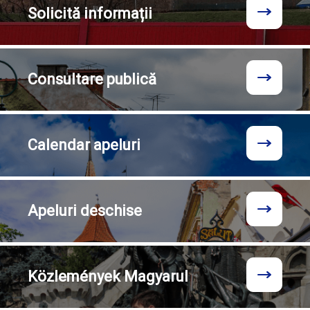
Solicită
informații
Consultare
publică
Calendar
apeluri
Apeluri
deschise
Közlemények
Magyarul