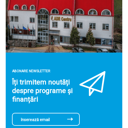
ABONARE NEWSLETTER
Îți trimitem noutăți
despre programe și
finanțări