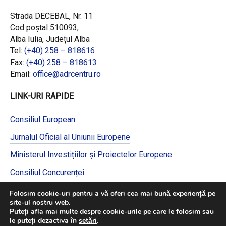
Strada DECEBAL, Nr. 11
Cod poștal 510093,
Alba Iulia, Județul Alba
Tel:
(+40) 258 – 818616
Fax:
(+40) 258 – 818613
Email:
office@adrcentru.ro
LINK-URI RAPIDE
Consiliul European
Jurnalul Oficial al Uniunii Europene
Ministerul Investițiilor și Proiectelor Europene
Consiliul Concurenței
Pentru informații detaliate despre celelalte
Folosim cookie-uri pentru a vă oferi cea mai bună experiență pe
programe cofinanțate de Uniunea Europeană,
site-ul nostru web.
vă invităm să vizitați
https://mfe.gov.ro/
Puteți afla mai multe despre cookie-urile pe care le folosim sau
le puteți dezactiva în
setări
.