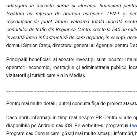
adăugăm la această sumă și alocarea financiară pentru r
legătura cu rețeaua de drumuri europene TEN-T și pentr
reședințelor de județ, atunci valoarea totală alocată pen
condițiilor de trafic din Regiunea Centru crește la 540 de mi
investită într-o infrastructură de care depinde, în esență, dez
domnul Simion Crețu, directorul general al Agenției pentru De
Principalii beneficiari ai acestei investiții sunt locuitorii 
operatorii economici, instituțiile și administrația publică lo
vizitatorii și turiștii care vin în Mediaș.
_______________________________________________
Pentru mai multe detalii, puteți consulta fișa de proiect atașat
Dacă doriți informații în timp real despre PR Centru și alte op
disponibilă pe Android sau iOS. Pe website-ul programului
ww
Program sau Comunicare, găsiți mai multe situații, informări, ha