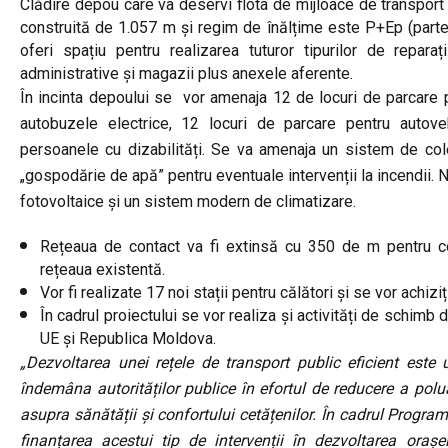
Clădire depou care va deservi flota de mijloace de transport
construită de 1.057 m și regim de înălțime este P+Ep (parter s
oferi spațiu pentru realizarea tuturor tipurilor de reparaț
administrative și magazii plus anexele aferente.
În incinta depoului se vor amenaja 12 de locuri de parcare p
autobuzele electrice, 12 locuri de parcare pentru autove
persoanele cu dizabilități. Se va amenaja un sistem de cole
„gospodărie de apă” pentru eventuale intervenții la incendii. 
fotovoltaice și un sistem modern de climatizare.
Rețeaua de contact va fi extinsă cu 350 de m pentru c
rețeaua existentă.
Vor fi realizate 17 noi stații pentru călători și se vor achizi
În cadrul proiectului se vor realiza și activități de schimb 
UE și Republica Moldova.
„Dezvoltarea unei rețele de transport public eficient este u
îndemâna autorităților publice în efortul de reducere a polu
asupra sănătății și confortului cetățenilor. În cadrul Progr
finanțarea acestui tip de intervenții în dezvoltarea ora