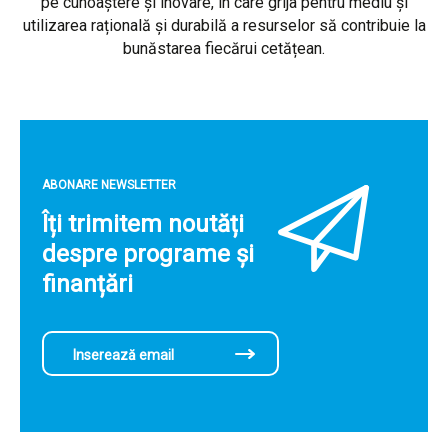
pe cunoaștere și inovare, în care grija pentru mediu și
utilizarea rațională și durabilă a resurselor să contribuie la
bunăstarea fiecărui cetățean.
ABONARE NEWSLETTER
Îți trimitem noutăți
despre programe și
finanțări