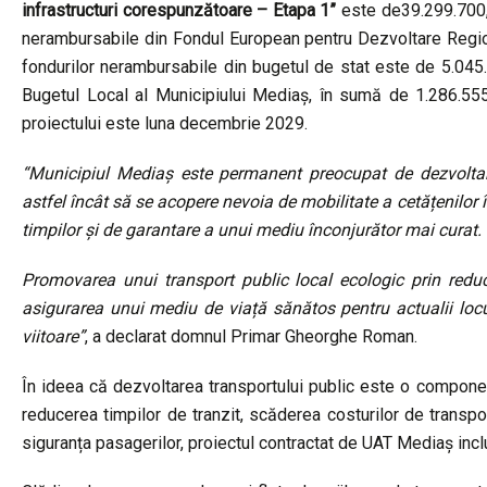
infrastructuri corespunzătoare – Etapa 1”
este de39.299.700,9
nerambursabile din Fondul European pentru Dezvoltare Region
fondurilor nerambursabile din bugetul de stat este de 5.045.
Bugetul Local al Municipiului Mediaș, în sumă de 1.286.555,
proiectului este luna decembrie 2029.
“Municipiul Mediaș este permanent preocupat de dezvoltarea
astfel încât să se acopere nevoia de mobilitate a cetățenilor 
timpilor și de garantare a unui mediu înconjurător mai curat.
Promovarea unui transport public local ecologic prin redu
asigurarea unui mediu de viață sănătos pentru actualii locui
viitoare”
, a declarat domnul Primar Gheorghe Roman.
În ideea că dezvoltarea transportului public este o componentă
reducerea timpilor de tranzit, scăderea costurilor de transpor
siguranța pasagerilor, proiectul contractat de UAT Mediaș inclu