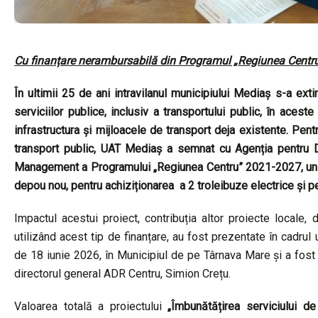
Cu finanțare nerambursabilă din Programul „Regiunea Centr
În ultimii 25 de ani intravilanul municipiului Mediaș s-a ex
serviciilor publice, inclusiv a transportului public, în acest
infrastructura și mijloacele de transport deja existente. Pent
transport public, UAT Mediaș a semnat cu Agenția pentru D
Management a Programului „Regiunea Centru” 2021-2027, un co
depou nou, pentru achiziționarea a 2 troleibuze electrice și pe
Impactul acestui proiect, contribuția altor proiecte locale,
utilizând acest tip de finanțare, au fost prezentate în cadrul
de 18 iunie 2026, în Municipiul de pe Târnava Mare și a fos
directorul general ADR Centru, Simion Crețu.
Valoarea totală a proiectului
„Îmbunătățirea serviciului de 