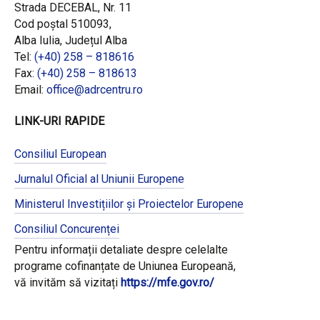
Strada DECEBAL, Nr. 11
Cod poștal 510093,
Alba Iulia, Județul Alba
Tel:
(+40) 258 – 818616
Fax:
(+40) 258 – 818613
Email:
office@adrcentru.ro
LINK-URI RAPIDE
Consiliul European
Jurnalul Oficial al Uniunii Europene
Ministerul Investițiilor și Proiectelor Europene
Consiliul Concurenței
Pentru informații detaliate despre celelalte
programe cofinanțate de Uniunea Europeană,
vă invităm să vizitați
https://mfe.gov.ro/