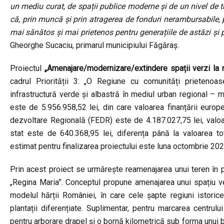
un mediu curat, de spații publice moderne și de un nivel de 
că, prin muncă și prin atragerea de fonduri nerambursabile,
mai sănătos și mai prietenos pentru generațiile de astăzi și 
Gheorghe Sucaciu, primarul municipiului Făgăraș.
Proiectul
„Amenajare/modernizare/extindere spații verzi la n
cadrul Priorității 3: „O Regiune cu comunități prietenoas
infrastructură verde și albastră în mediul urban regional – mu
este de 5.956.958,52 lei, din care valoarea finanțării eur
dezvoltare Regională (FEDR) este de 4.187.027,75 lei, valoa
stat este de 640.368,95 lei, diferența până la valoarea tot
estimat pentru finalizarea proiectului este luna octombrie 202
Prin acest proiect se urmărește reamenajarea unui teren în pa
„Regina Maria”. Conceptul propune amenajarea unui spațiu 
modelul hărții României, în care cele șapte regiuni istorice 
plantații diferențiate. Suplimentar, pentru marcarea centrul
pentru arborare drapel și o bornă kilometrică sub forma unui bl