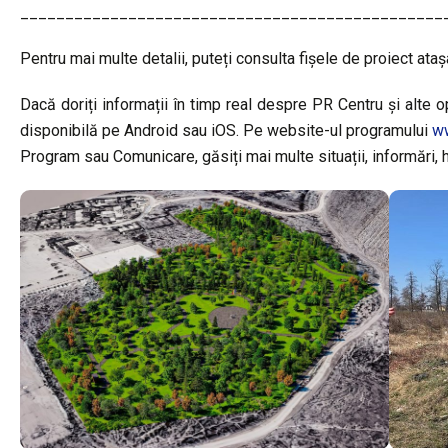
_______________________________________________
Pentru mai multe detalii, puteți consulta fișele de proiect ataș
Dacă doriți informații în timp real despre PR Centru și alte op
disponibilă pe Android sau iOS. Pe website-ul programului
ww
Program sau Comunicare, găsiți mai multe situații, informări, ha