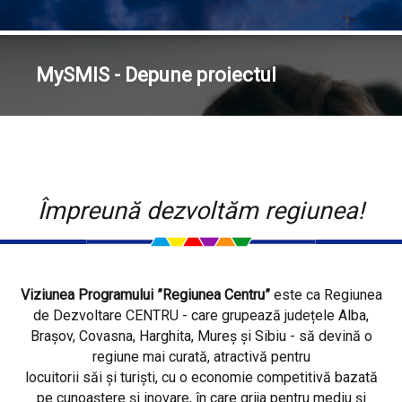
MySMIS - Depune proiectul
Împreună dezvoltăm regiunea!
Viziunea Programului ”Regiunea Centru”
este ca Regiunea
de Dezvoltare CENTRU - care grupează județele Alba,
Brașov, Covasna, Harghita, Mureș și Sibiu - să devină o
regiune mai curată, atractivă pentru
locuitorii săi și turiști, cu o economie competitivă bazată
pe cunoaștere și inovare, în care grija pentru mediu și