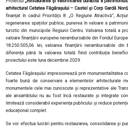
Proiectul
„
Restaurarea și valorificarea durabilă a patrimoniul
arhitectural Cetatea Făgărașului – Castel și Corp Gardă Nord
finanțat în cadrul Priorității 8: „O Regiune Atractivă”, Acț
regenerarea spațiilor publice, punerea în valoare a patrimoniulu
turistic din municipiile Regiunii Centru. Valoarea totală a pr
valoare finanțării europene nerambursabile din Fondul Euro
18.250.505,06 lei, valoarea finanțării nerambursabile din
diferența până la valoarea totală fiind contribuția benefic
proiectului este luna decembrie 2029.
Cetatea Făgărașului impresionează prin monumentalitatea cons
foarte bună de conservare a elementelor arhitecturale med
monumentele cele mai cunoscute și reprezentative ale Transi
ale ansamblului nu au fost încă restaurate și integrate cor
limitează considerabil experiența publicului și reduce potenția
educațional complet.
Se vor efectua lucrări pentru restaurarea, consolidarea și pun