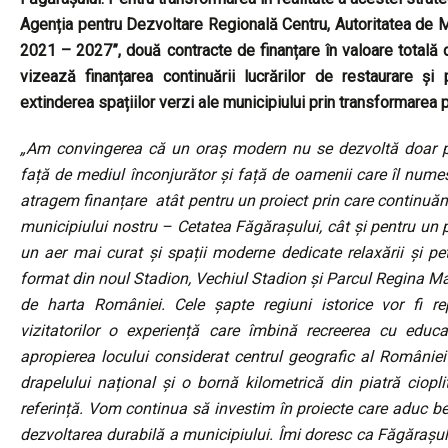
Agenția pentru Dezvoltare Regională Centru, Autoritatea de
2021 – 2027”, două contracte de finanțare în valoare totală
vizează finanțarea continuării lucrărilor de restaurare și
extinderea spațiilor verzi ale municipiului prin transformarea p
„Am convingerea că un oraș modern nu se dezvoltă doar prin i
față de mediul înconjurător și față de oamenii care îl nu
atragem finanțare atât pentru un proiect prin care continuă
municipiului nostru – Cetatea Făgărașului, cât și pentru un
un aer mai curat și spații moderne dedicate relaxării și pet
format din noul Stadion, Vechiul Stadion și Parcul Regina Ma
de harta României. Cele șapte regiuni istorice vor fi rep
vizitatorilor o experiență care îmbină recreerea cu educa
apropierea locului considerat centrul geografic al Românie
drapelului național și o bornă kilometrică din piatră ciop
referință. Vom continua să investim în proiecte care aduc bene
dezvoltarea durabilă a municipiului. Îmi doresc ca Făgărașul