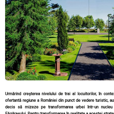
Urmărind creșterea nivelului de trai al locuitorilor, în co
ofertantă regiune a României din punct de vedere turistic, aut
decis să mizeze pe transformarea urbei într-un nucleu t
Făgărașului. Pentru transformarea în realitate a acestei strat