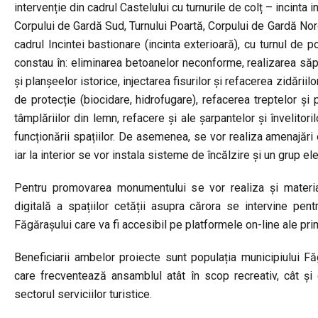
intervenție din cadrul Castelului cu turnurile de colț – incinta 
Corpului de Gardă Sud, Turnului Poartă, Corpului de Gardă Nord
cadrul Incintei bastionare (incinta exterioară), cu turnul de po
constau în: eliminarea betoanelor neconforme, realizarea săpătu
și planșeelor istorice, injectarea fisurilor și refacerea zidări
de protecție (biocidare, hidrofugare), refacerea treptelor ș
tâmplăriilor din lemn, refacere și ale șarpantelor și învelitor
funcționării spațiilor. De asemenea, se vor realiza amenajări e
iar la interior se vor instala sisteme de încălzire și un grup el
Pentru promovarea monumentului se vor realiza și material
digitală a spațiilor cetății asupra cărora se intervine pent
Făgărașului care va fi accesibil pe platformele on-line ale primă
Beneficiarii ambelor proiecte sunt populația municipiului Făgă
care frecventează ansamblul atât în scop recreativ, cât și cul
sectorul serviciilor turistice.