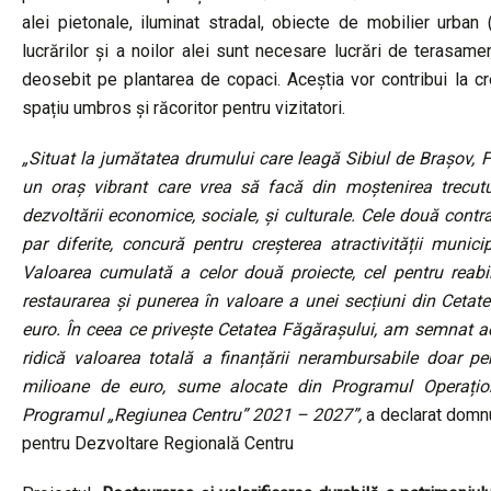
alei pietonale, iluminat stradal, obiecte de mobilier urban
lucrărilor și a noilor alei sunt necesare lucrări de terasam
deosebit pe plantarea de copaci. Aceștia vor contribui la c
spațiu umbros și răcoritor pentru vizitatori.
„Situat la jumătatea drumului care leagă Sibiul de Brașov, F
un oraș vibrant care vrea să facă din moștenirea trecutului
dezvoltării economice, sociale, și culturale. Cele două cont
par diferite, concură pentru creșterea atractivității municipiu
Valoarea cumulată a celor două proiecte, cel pentru reabi
restaurarea și punerea în valoare a unei secțiuni din Ceta
euro. În ceea ce privește Cetatea Făgărașului, am semnat ac
ridică valoarea totală a finanțării nerambursabile doar p
milioane de euro, sume alocate din Programul Operați
Programul „Regiunea Centru” 2021 – 2027”,
a declarat domnu
pentru Dezvoltare Regională Centru