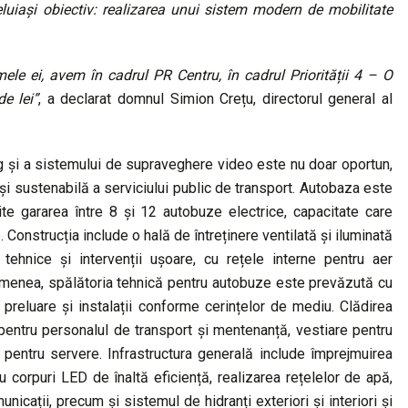
luiași obiectiv: realizarea unui sistem modern de mobilitate
mele ei, avem în cadrul PR Centru, în cadrul Priorității 4 – O
e lei”
, a declarat domnul Simion Crețu, directorul general al
ng și a sistemului de supraveghere video este nu doar oportun,
și sustenabilă a serviciului public de transport. Autobaza este
te gararea între 8 și 12 autobuze electrice, capacitate care
e. Construcția include o hală de întreținere ventilată și iluminată
 tehnice și intervenții ușoare, cu rețele interne pentru aer
emenea, spălătoria tehnică pentru autobuze este prevăzută cu
 preluare și instalații conforme cerințelor de mediu. Clădirea
 pentru personalul de transport și mentenanță, vestiare pentru
ce pentru servere. Infrastructura generală include împrejmuirea
cu corpuri LED de înaltă eficiență, realizarea rețelelor de apă,
nicații, precum și sistemul de hidranți exteriori și interiori și