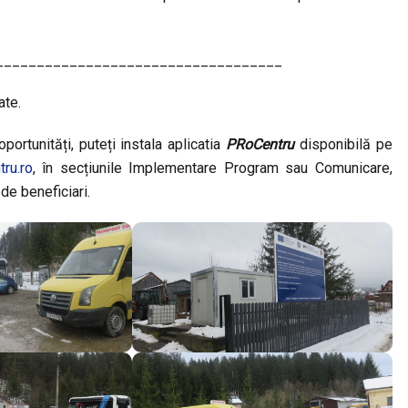
___________________________________
ate.
portunități, puteți instala aplicatia
PRoCentru
disponibilă pe
ru.ro
, în secțiunile Implementare Program sau Comunicare,
e de beneficiari.