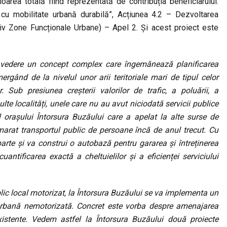
area totală fiind reprezentată de contribuția beneficiarului.
e cu mobilitate urbană durabilă”, Acțiunea 4.2 – Dezvoltarea
usiv Zone Funcționale Urbane) – Apel 2. Și acest proiect este
 vedere un concept complex care îngemănează planificarea
rgând de la nivelul unor arii teritoriale mari de tipul celor
r. Sub presiunea creșterii valorilor de trafic, a poluării, a
ulte localități, unele care nu au avut niciodată servicii publice
l orașului Întorsura Buzăului care a apelat la alte surse de
emarat transportul public de persoane încă de anul trecut. Cu
arte și va construi o autobază pentru gararea și întreținerea
antificarea exactă a cheltuielilor și a eficienței serviciului
ublic local motorizat, la Întorsura Buzăului se va implementa un
e urbană nemotorizată. Concret este vorba despre amenajarea
 existente. Vedem astfel la Întorsura Buzăului două proiecte