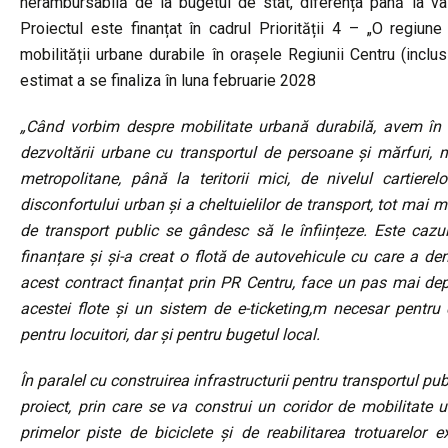
nerambursabilă de la bugetul de stat, diferența până la valo
Proiectul este finanțat în cadrul Priorității 4 – „O regiun
mobilității urbane durabile în orașele Regiunii Centru (incl
estimat a se finaliza în luna februarie 2028
„Când vorbim despre mobilitate urbană durabilă, avem în
dezvoltării urbane cu transportul de persoane și mărfuri, me
metropolitane, până la teritorii mici, de nivelul cartierelo
disconfortului urban și a cheltuielilor de transport, tot mai m
de transport public se gândesc să le înființeze. Este cazu
finanțare și și-a creat o flotă de autovehicule cu care a d
acest contract finanțat prin PR Centru, face un pas mai dep
acestei flote și un sistem de e-ticketing,m necesar pentru cu
pentru locuitori, dar și pentru bugetul local.
În paralel cu construirea infrastructurii pentru transportul p
proiect, prin care se va construi un coridor de mobilitat
primelor piste de biciclete și de reabilitarea trotuarelor