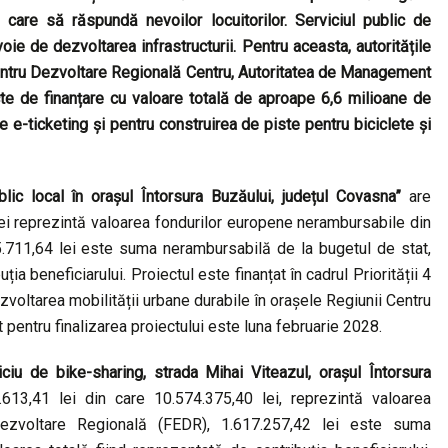
care să răspundă nevoilor locuitorilor. Serviciul public de
oie de dezvoltarea infrastructurii. Pentru aceasta, autoritățile
pentru Dezvoltare Regională Centru, Autoritatea de Management
e de finanțare cu valoare totală de aproape 6,6 milioane de
 e-ticketing și pentru construirea de piste pentru biciclete și
blic local în orașul Întorsura Buzăului, județul Covasna”
are
lei reprezintă valoarea fondurilor europene nerambursabile din
.711,64 lei este suma nerambursabilă de la bugetul de stat,
ia beneficiarului. Proiectul este finanțat în cadrul Priorității 4
zvoltarea mobilității urbane durabile în orașele Regiunii Centru
pentru finalizarea proiectului este luna februarie 2028.
iciu de bike-sharing, strada Mihai Viteazul, orașul Întorsura
613,41 lei din care 10.574.375,40 lei, reprezintă valoarea
Dezvoltare Regională (FEDR), 1.617.257,42 lei este suma