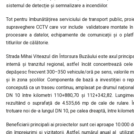
sistemul de detecție și semnalizare a incendiilor.
Tot pentru îmbunătățirea serviciului de transport public, pro
supraveghere CCTV care vor include validatoare montate în a
procesare a datelor, echipamente de comunicații și o platfo
titlurilor de călătorie.
Strada Mihai Viteazul din Întorsura Buzăului este axul principal
internă și tranzitul regional, astfel încât concentrează cele 
depășesc frecvent 300–350 vehicule/oră pe sens, valorile maxi
și în zona școlilor. Componenta de bază a investiției o rep
concepută ca un traseu continuu, amplasat pe drumul naționa
DN 10 între kilometri 110+880,70 și 112+342,82. Lungimea
rezultând o suprafață de 4.535,66 mp de cale de rulare. Î
trotuare noi de-a lungul DN 10, pe calea dreaptă, între kilome
Beneficiarii principali ai proiectelor sunt cei aproape 10.000 de
din împrejurimi și vizitatorii. Astfel, numărul anual al utili