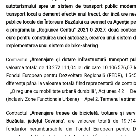
autoturismului spre un sistem de transport public modern 
transport local a demarat efectiv anul trecut, dar încă are nev
publice locale din Întorsura Buzăului au semnat cu Agenția 
a programului „Regiunea Centru” 2021 0 2027, două contract
euro pentru construirea unei autobaze, crearea unui sistem de
implementarea unui sistem de bike-sharing.
Contractul
„Amenajare și dotare infrastructură transport pu
valoarea totală de 13.272.111,04 lei din care 10.106.576,07 
Fondul European pentru Dezvoltare Regională (FEDR), 1.545
diferența până la valoarea totală fiind reprezentată de contribuț
– „O regiune cu mobilitate urbană durabilă”, Acțiunea 4.2 – De
(inclusiv Zone Funcționale Urbane) – Apel 2. Termenul estimat 
Contractul
„Amenajare trasee de bicicletă, trotuare și serv
Buzăului, județul Covasna”,
are valoarea totală de 19.714.
fondurilor nerambursabile din Fondul European pentru 