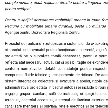
complementare, două mijloace diferite pentru atingerea ace
pentru cetățeni.
Pentru a sprijini dezvoltarea mobilității urbane în toate for
Regiune cu mobilitate urbană durabilă, peste 1,6 miliarde d
Agenției pentru Dezvoltare Regională Centru.
Proiectul de realizare a autobazei, a sistemului de e-ticketi
ci absolut indispensabil pentru funcționarea coerentă, sigură 
proiectată pe o suprafață totală generoasă, pentru a permi
reflectă atât necesarul actual, cât și posibilitățile de extinder
conform normativelor, dotată cu instalații pentru inspecții
comprimat, fluide tehnice și echipamente de ridicare. De as
sistem integrat de colectare și evacuare a apelor, rigole de
administrativă proiectată în cadrul autobazei include birouri
angajați, grupuri sanitare, sală de instructaj și spații tehni
terenului, controlul accesului, sistemul de iluminat exterior 
canalizare menajeră și pluvială, rețele electrice și de telecomu