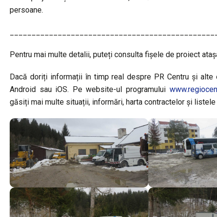
persoane.
_______________________________________________
Pentru mai multe detalii, puteți consulta fișele de proiect ataș
Dacă doriți informații în timp real despre PR Centru și alte o
Android sau iOS. Pe website-ul programului
www.regiocent
găsiți mai multe situații, informări, harta contractelor și listel