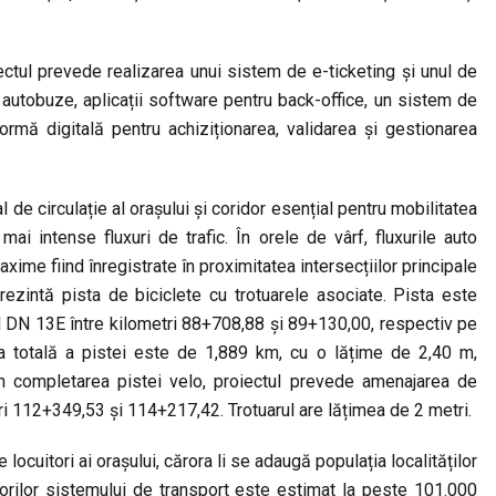
iectul prevede realizarea unui sistem de e-ticketing și unul de
utobuze, aplicații software pentru back-office, un sistem de
rmă digitală pentru achiziționarea, validarea și gestionarea
 de circulație al orașului și coridor esențial pentru mobilitatea
mai intense fluxuri de trafic. În orele de vârf, fluxurile auto
me fiind înregistrate în proximitatea intersecțiilor principale
rezintă pista de biciclete cu trotuarele asociate. Pista este
l DN 13E între kilometri 88+708,88 și 89+130,00, respectiv pe
 totală a pistei este de 1,889 km, cu o lățime de 2,40 m,
n completarea pistei velo, proiectul prevede amenajarea de
tri 112+349,53 și 114+217,42. Trotuarul are lățimea de 2 metri.
 locuitori ai orașului, cărora li se adaugă populația localităților
zatorilor sistemului de transport este estimat la peste 101.000