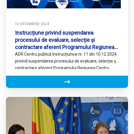
10 DECEMBRIE 2024
Instrucțiune privind suspendarea
procesului de evaluare, selecție și
contractare aferent Programului Regiunea
Centru 2021-2027
ADR Centru publică Instrucțiunea nr. 11 din 10.12.2024
privind suspendarea procesului de evaluare, selecție și
contractare aferent Programului Regiunea Centru
2021-2027 în perioada 23.12.2024 –…