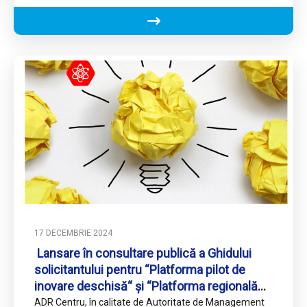
Comitetului Regional de Planificare ,,Centru”,…
17 DECEMBRIE 2024
Lansare în consultare publică a Ghidului
solicitantului pentru “Platforma pilot de
inovare deschisă“ și “Platforma regională
pilot de open-inovation în domeniul smart-
ADR Centru, în calitate de Autoritate de Management