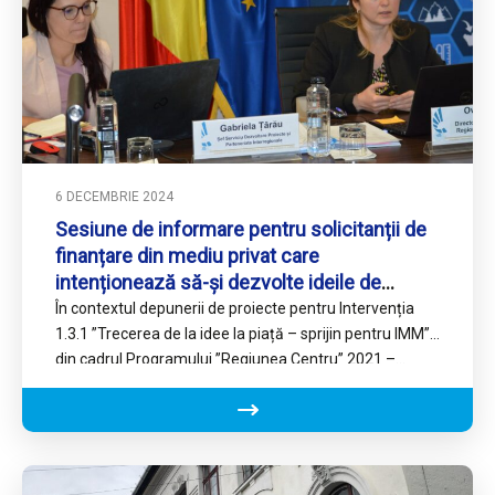
6 DECEMBRIE 2024
Sesiune de informare pentru solicitanții de
finanțare din mediu privat care
intenționează să-și dezvolte ideile de
afaceri din Regiunea Centru
În contextul depunerii de proiecte pentru Intervenția
1.3.1 ”Trecerea de la idee la piață – sprijin pentru IMM”
din cadrul Programului ”Regiunea Centru” 2021 –…