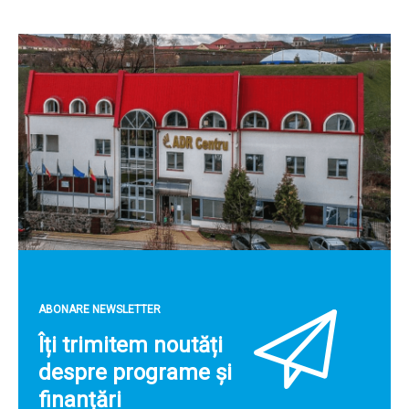
ABONARE NEWSLETTER
Îți trimitem noutăți
despre programe și
finanțări