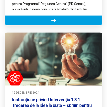
city”
pentru Programul ’’Regiunea Centru’’ (PR Centru),
publică într-o nouă consultare Ghidul Solicitantului
aferent Intervenției 1.3.3 “Platforma pilot…
12 DECEMBRIE 2024
Instrucțiune privind Intervenția 1.3.1
Trecerea de la idee la piața – sprijin pentru