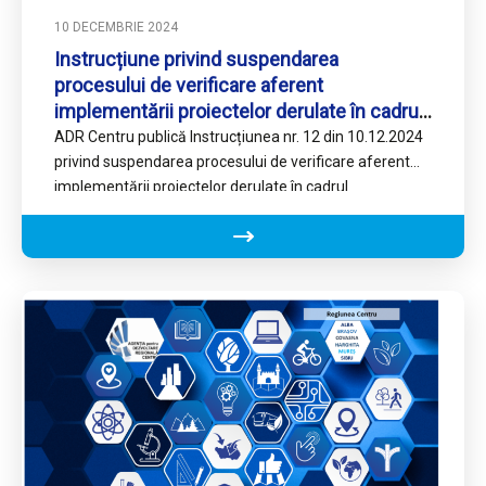
10 DECEMBRIE 2024
Instrucțiune privind suspendarea
procesului de verificare aferent
implementării proiectelor derulate în cadrul
Programului Regiunea Centru 2021-2027
ADR Centru publică Instrucțiunea nr. 12 din 10.12.2024
privind suspendarea procesului de verificare aferent
implementării proiectelor derulate în cadrul
Programului Regiunea Centru 2021-2027 în perioada…