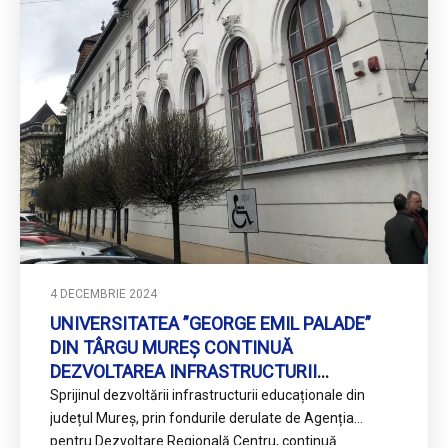
4 DECEMBRIE 2024
UNIVERSITATEA ”GEORGE EMIL PALADE”
DIN TÂRGU MUREȘ CONTINUĂ
DEZVOLTAREA INFRASTRUCTURII
EDUCAȚIONALE PRIN PROGRAMUL
Sprijinul dezvoltării infrastructurii educaționale din
”REGIUNEA CENTRU”
județul Mureș, prin fondurile derulate de Agenția
pentru Dezvoltare Regională Centru, continuă.