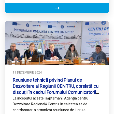
dispoziția autorităților publice…
19 DECEMBRIE 2024
Reuniune tehnică privind Planul de
Dezvoltare al Regiunii CENTRU, corelată cu
discuții în cadrul Forumului Comunicatorilor
regionali
La începutul acestei săptămâni, Agenția pentru
Dezvoltare Regională Centru, în calitatea sa de
coordonator, a organizat reuniunea de lucru a