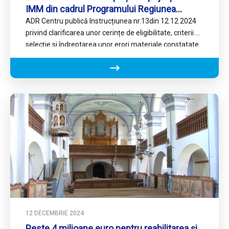
IMM din cadrul Programului Regiunea
Centru 2021 – 2027
ADR Centru publică Instrucțiunea nr.13din 12.12.2024
privind clarificarea unor cerințe de eligibilitate, criterii de
selecție si îndreptarea unor erori materiale constatate
în Ghidul solicitantului și…
12 DECEMBRIE 2024
Peste 4 milioane euro pentru reabilitarea și