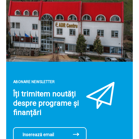
ABONARE NEWSLETTER
Îți trimitem noutăți
despre programe și
finanțări