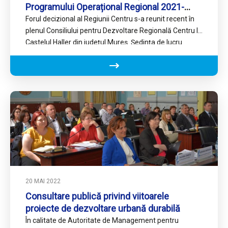
Programului Operațional Regional 2021-
2027
Forul decizional al Regiunii Centru s-a reunit recent în
plenul Consiliului pentru Dezvoltare Regională Centru la
Castelul Haller din județul Mureș. Ședința de lucru
destinată…
20 MAI 2022
Consultare publică privind viitoarele
proiecte de dezvoltare urbană durabilă
În calitate de Autoritate de Management pentru