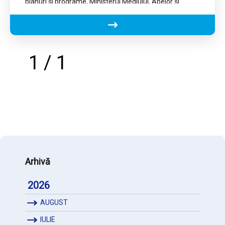
planuri şi programe, Ministerul Mediului, Apelor și
Pădurilor a emis Avizul…
1 / 1
Arhivă
2026
AUGUST
IULIE