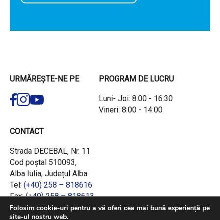
URMĂREȘTE-NE PE
PROGRAM DE LUCRU
Luni- Joi: 8:00 - 16:30
Vineri: 8:00 - 14:00
CONTACT
Strada DECEBAL, Nr. 11
Cod poștal 510093,
Alba Iulia, Județul Alba
Tel:
(+40) 258 – 818616
Fax:
(+40) 258 – 818613
Email:
office@adrcentru.ro
Folosim cookie-uri pentru a vă oferi cea mai bună experiență pe
site-ul nostru web.