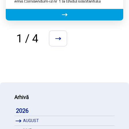
emis Corrigendum-ul nr. 1 la Ghidul solicitantului
aferent Acțiunii 6.4…
1 / 4
»
Arhivă
2026
AUGUST