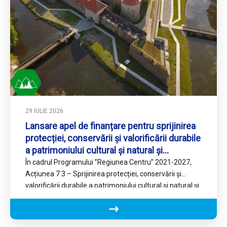
29 IULIE 2026
Lansare apel de finanțare pentru sprijinirea
protecției, conservării și valorificării durabile
a patrimoniului cultural și natural și
stimularea dezvoltării zonelor turistice din
În cadrul Programului ”Regiunea Centru” 2021-2027,
ITI
Acțiunea 7.3 – Sprijinirea protecției, conservării și
valorificării durabile a patrimoniului cultural și natural și
stimularea dezvoltării zonelor turistice…