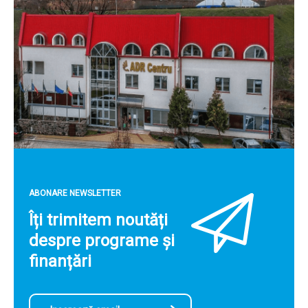
ABONARE NEWSLETTER
Îți trimitem noutăți
despre programe și
finanțări