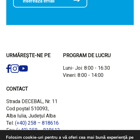
URMĂREȘTE-NE PE
PROGRAM DE LUCRU
Luni- Joi: 8:00 - 16:30
Vineri: 8:00 - 14:00
CONTACT
Strada DECEBAL, Nr. 11
Cod poștal 510093,
Alba Iulia, Județul Alba
Tel:
(+40) 258 – 818616
Fax:
(+40) 258 – 818613
Email:
office@adrcentru.ro
Folosim cookie-uri pentru a vă oferi cea mai bună experiență pe