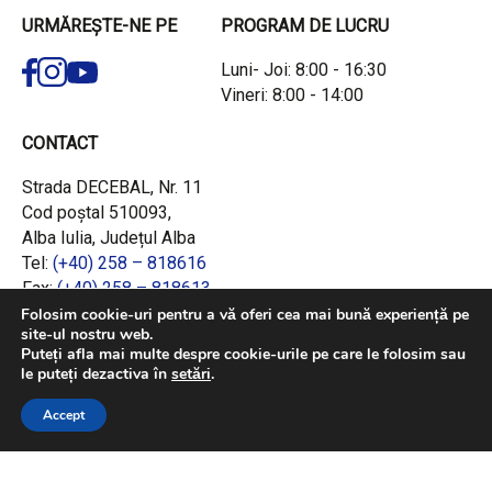
URMĂREȘTE-NE PE
PROGRAM DE LUCRU
Luni- Joi: 8:00 - 16:30
Vineri: 8:00 - 14:00
CONTACT
Strada DECEBAL, Nr. 11
Cod poștal 510093,
Alba Iulia, Județul Alba
Tel:
(+40) 258 – 818616
Fax:
(+40) 258 – 818613
Email:
office@adrcentru.ro
Folosim cookie-uri pentru a vă oferi cea mai bună experiență pe
site-ul nostru web.
Puteți afla mai multe despre cookie-urile pe care le folosim sau
LINK-URI RAPIDE
le puteți dezactiva în
setări
.
Consiliul European
Accept
Jurnalul Oficial al Uniunii Europene
Ministerul Investițiilor și Proiectelor Europene