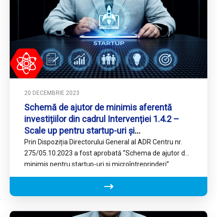
20 DECEMBRIE 2023
Schemă de ajutor de minimis aferentă
investițiilor din cadrul Intervenției 1.4.2 –
Scale up pentru startup-uri și
microîntreprinderi
Prin Dispoziția Directorului General al ADR Centru nr.
275/05.10.2023 a fost aprobată ”Schema de ajutor de
minimis pentru startup-uri si microîntreprinderi”
aferentă Programului Regiunea Centru,…