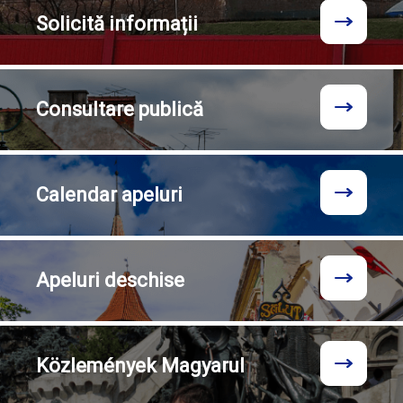
Solicită
informații
Consultare
publică
Calendar
apeluri
Apeluri
deschise
Közlemények
Magyarul