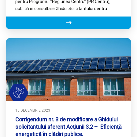
pentru Programul ’’Regiunea Centru’’ (PR Centru),
publică în consultare Ghidul Solicitantului pentru
Intervenția 1.1.2 “Dezvoltarea capacităților private de
CDI” din cadrul Priorității 1 ”O regiune competitivă prin
inovare și întreprinderi dinamice pentru o economie
inteligentă”.
15 DECEMBRIE 2023
Corrigendum nr. 3 de modificare a Ghidului
solicitantului aferent Acțiunii 3.2 – Eficiență
energetică în clădiri publice.