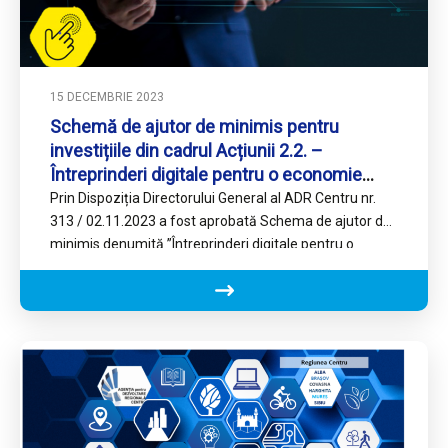
15 DECEMBRIE 2023
Schemă de ajutor de minimis pentru
investițiile din cadrul Acțiunii 2.2. –
Întreprinderi digitale pentru o economie
avansată, a PR Centru
Prin Dispoziția Directorului General al ADR Centru nr.
313 / 02.11.2023 a fost aprobată Schema de ajutor de
minimis denumită ”Întreprinderi digitale pentru o
economie…