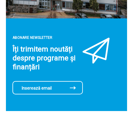
ABONARE NEWSLETTER
Îți trimitem noutăți
despre programe și
finanțări