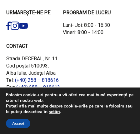
URMĂREȘTE-NE PE
PROGRAM DE LUCRU
Luni- Joi: 8:00 - 16:30
Vineri: 8:00 - 14:00
CONTACT
Strada DECEBAL, Nr. 11
Cod poștal 510093,
Alba Iulia, Județul Alba
Tel:
(+40) 258 – 818616
Fax:
(+40) 258 – 818613
Email:
office@adrcentru.ro
Folosim cookie-uri pentru a vă oferi cea mai bună experiență pe
site-ul nostru web.
Puteți afla mai multe despre cookie-urile pe care le folosim sau
LINK-URI RAPIDE
le puteți dezactiva în
setări
.
Consiliul European
Accept
Jurnalul Oficial al Uniunii Europene