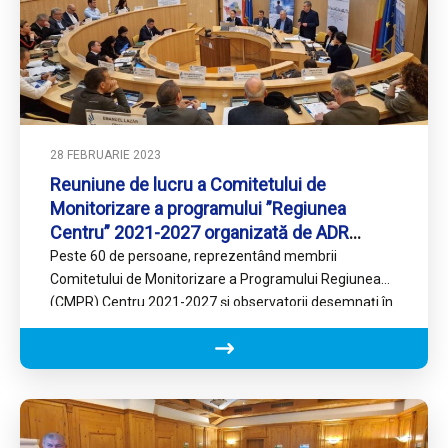
28 FEBRUARIE 2023
Reuniune de lucru a Comitetului de
Monitorizare a programului ”Regiunea
Centru” 2021-2027 organizată de ADR
Centru și CJ Sibiu
Peste 60 de persoane, reprezentând membrii
Comitetului de Monitorizare a Programului Regiunea
(CMPR) Centru 2021-2027 și observatorii desemnați în
cadrul acestui organism, au participat –…