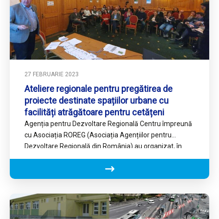
27 FEBRUARIE 2023
Ateliere regionale pentru pregătirea de
proiecte destinate spațiilor urbane cu
facilități atrăgătoare pentru cetățeni
Agenția pentru Dezvoltare Regională Centru împreună
cu Asociația ROREG (Asociația Agențiilor pentru
Dezvoltare Regională din România) au organizat, în
perioada 22-24.02.2023, o suită de ateliere regionale,
axate pe discuții practice privind prioritățile de finanțare
prevăzute în Programul ”Regiunea Centru” 2021-2027,
program coordonat de ADR Centru în calitate de
Autoritate de Management.