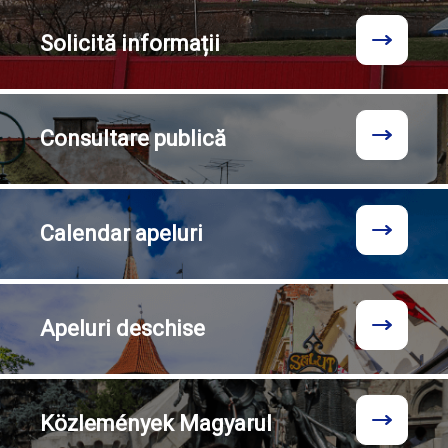
Solicită
informații
Consultare
publică
Calendar
apeluri
Apeluri
deschise
Közlemények
Magyarul