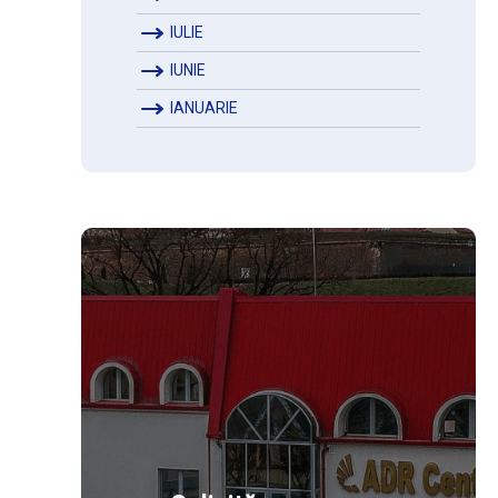
IULIE
IUNIE
IANUARIE