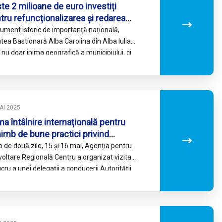
te 2 milioane de euro investiți
tru refuncționalizarea și redarea
re comunitate a Laturii de Est a
ment istoric de importanță națională,
ții Alba Iulia
tea Bastionară Alba Carolina din Alba Iulia
 nu doar inima geografică a municipiului, ci
ezintă și sufletul comunității, spațiul…
AI 2025
ma întâlnire internațională pentru
imb de bune practici privind
lementarea programelor de
 de două zile, 15 și 16 mai, Agenția pentru
anțare europeană 2021 – 2027
oltare Regională Centru a organizat vizita
ucru a unei delegații a conducerii Autorității