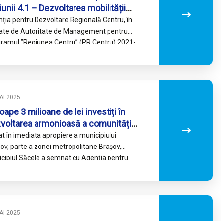
iunii 4.1 – Dezvoltarea mobilității
ane durabile în Municipiile Regiunii
ția pentru Dezvoltare Regională Centru, în
tru
tate de Autoritate de Management pentru
ramul ”Regiunea Centru” (PR Centru) 2021-
, anunță lansarea celui de-al doilea apel de…
AI 2025
oape 3 milioane de lei investiți în
voltarea armonioasă a comunității
tierului Electroprecizia din
at în imediata apropiere a municipiului
icipiul Săcele
ov, parte a zonei metropolitane Brașov,
cipiul Săcele a semnat cu Agenția pentru
oltare Regională Centru, Autoritate de
agement…
AI 2025