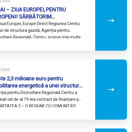
I 2025
AI – ZIUA EUROPEI, PENTRU
ROPENI! SĂRBĂTORIM
MOCRAȚIA, UNITATEA, PROGRESUL
iua Europei, Europe Direct Regiunea Centru
PACEA
uri de structura gazdă, Agenția pentru
oltare Regională Centru, propun mai multe
vități care nu se limitează doar…
I 2025
te 2,3 milioane euro pentru
bilitarea energetică a unei structuri
ițienești de elită din Municipiul Sibiu
ția pentru Dezvoltare Regională Centru a
eiat cel de-al 19-lea contract de finanțare pe
ORITATEA 3 – O REGIUNE CU COMUNITĂȚI
ETENOASE CU MEDIUL, Acțiunea…