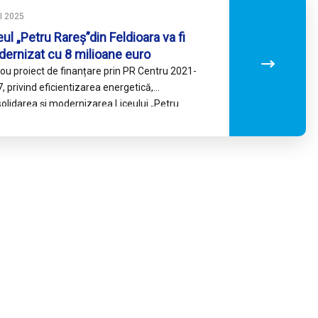
I 2025
eul „Petru Rareș”din Feldioara va fi
ernizat cu 8 milioane euro
ou proiect de finanțare prin PR Centru 2021-
, privind eficientizarea energetică,
olidarea și modernizarea Liceului „Petru
ș” din Feldioara a fost semnat pentru
unitatea…