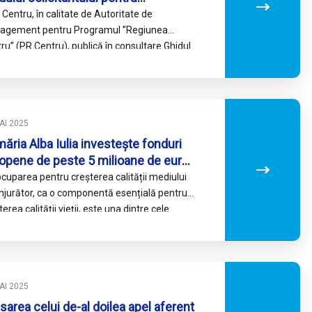
ervenția „Parcuri industriale în
Centru, în calitate de Autoritate de
enii RIS”
agement pentru Programul ’’Regiunea
ru’’ (PR Centru), publică în consultare Ghidul
citantului aferentIntervenției 1.5.2 – Parcuri
striale în…
AI 2025
măria Alba Iulia investește fonduri
opene de peste 5 milioane de euro
tru amenajarea unui parc de 8
cuparea pentru creșterea calității mediului
tare în zona Micești
njurător, ca o componentă esențială pentru
terea calității vieții, este una dintre cele
te pe loc important pe agenda
nistrațiilor…
AI 2025
sarea celui de-al doilea apel aferent