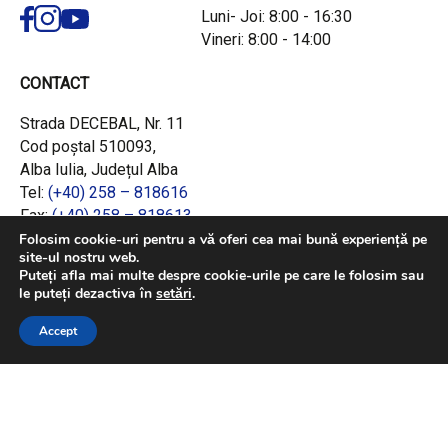
Luni- Joi: 8:00 - 16:30
Vineri: 8:00 - 14:00
CONTACT
Strada DECEBAL, Nr. 11
Cod poștal 510093,
Alba Iulia, Județul Alba
Tel:
(+40) 258 – 818616
Fax:
(+40) 258 – 818613
Email:
office@adrcentru.ro
Folosim cookie-uri pentru a vă oferi cea mai bună experiență pe
site-ul nostru web.
Puteți afla mai multe despre cookie-urile pe care le folosim sau
LINK-URI RAPIDE
le puteți dezactiva în
setări
.
Consiliul European
Accept
Jurnalul Oficial al Uniunii Europene
Ministerul Investițiilor și Proiectelor Europene
Consiliul Concurenței