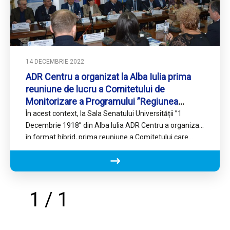
14 DECEMBRIE 2022
ADR Centru a organizat la Alba Iulia prima
reuniune de lucru a Comitetului de
Monitorizare a Programului ”Regiunea
Centru” 2021-2027
În acest context, la Sala Senatului Universității ”1
Decembrie 1918” din Alba Iulia ADR Centru a organizat,
în format hibrid, prima reuniune a Comitetului care…
1 / 1