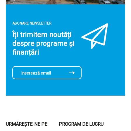
ABONARE NEWSLETTER
Îți trimitem noutăți
despre programe și
finanțări
URMĂREȘTE-NE PE
PROGRAM DE LUCRU