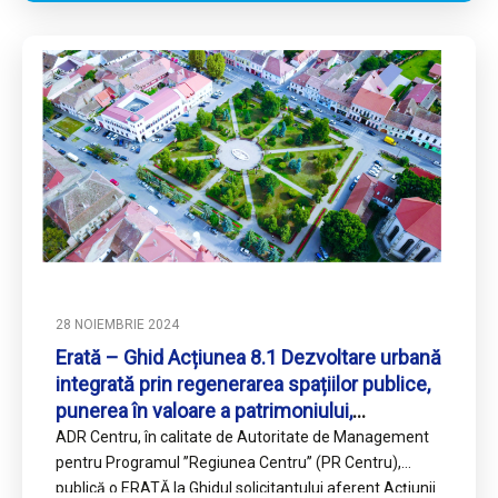
28 NOIEMBRIE 2024
Erată – Ghid Acțiunea 8.1 Dezvoltare urbană
integrată prin regenerarea spațiilor publice,
punerea în valoare a patrimoniului,
infrastructurii culturale și a potențialului
ADR Centru, în calitate de Autoritate de Management
turistic din municipiile Regiunii Centru
pentru Programul ’’Regiunea Centru’’ (PR Centru),
publică o ERATĂ la Ghidul solicitantului aferent Acțiunii