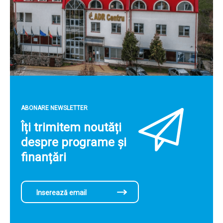
ABONARE NEWSLETTER
Îți trimitem noutăți
despre programe și
finanțări