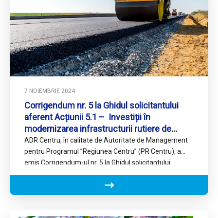
7 NOIEMBRIE 2024
Corrigendum nr. 5 la Ghidul solicitantului
aferent Acțiunii 5.1 – Investiții în
modernizarea infrastructurii rutiere de
importanță regională pentru asigurarea
ADR Centru, în calitate de Autoritate de Management
conectivității la rețeaua TEN-T
pentru Programul ’’Regiunea Centru’’ (PR Centru), a
emis Corrigendum-ul nr. 5 la Ghidul solicitantului
aferent Acțiunii 5.1…