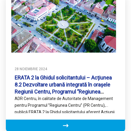
28 NOIEMBRIE 2024
ERATA 2 la Ghidul solicitantului – Acțiunea
8.2 Dezvoltare urbană integrată în orașele
Regiunii Centru, Programul ’’Regiunea
Centru’’
ADR Centru, în calitate de Autoritate de Management
pentru Programul ’’Regiunea Centru’’ (PR Centru),
publică ERATA 2 la Ghidul solicitantului aferent Acțiunii
8.2 Dezvoltare urbană…