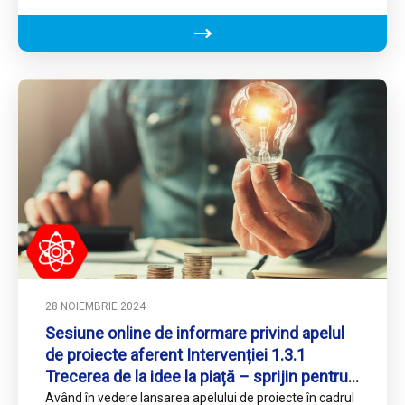
8.1 Dezvoltare urbană…
28 NOIEMBRIE 2024
Sesiune online de informare privind apelul
de proiecte aferent Intervenției 1.3.1
Trecerea de la idee la piață – sprijin pentru
IMM
Având în vedere lansarea apelului de proiecte în cadrul