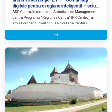
digitale pentru o regiune inteligentă – soluții
digitale.
ADR Centru, în calitate de Autoritate de Management
pentru Programul ’’Regiunea Centru’’ (PR Centru), a
emis Corrigendum-ul nr. 1 la Ghidul solicitantului
aferent Intervenției 2.1.1…