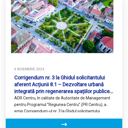
6 NOIEMBRIE 2024
Corrigendum nr. 3 la Ghidul solicitantului
aferent Acțiunii 8.1 – Dezvoltare urbană
integrată prin regenerarea spațiilor publice,
punerea în valoare a patrimoniului,
ADR Centru, în calitate de Autoritate de Management
infrastructurii culturale și a potențialului
pentru Programul ’’Regiunea Centru’’ (PR Centru), a
turistic din municipiile Regiunii Centru.
emis Corrigendum-ul nr. 3 la Ghidul solicitantului
aferent Acțiunii 8.1…