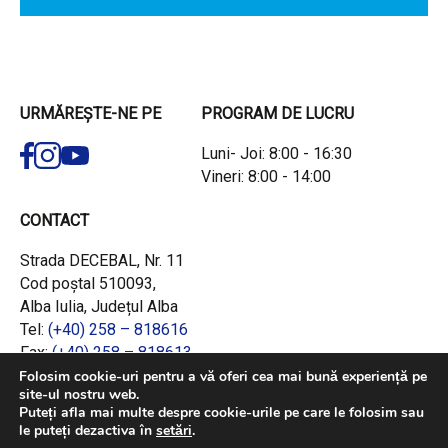
URMĂREȘTE-NE PE
PROGRAM DE LUCRU
Luni- Joi: 8:00 - 16:30
Vineri: 8:00 - 14:00
CONTACT
Strada DECEBAL, Nr. 11
Cod poștal 510093,
Alba Iulia, Județul Alba
Tel:
(+40) 258 – 818616
Fax:
(+40) 258 – 818613
Email:
office@adrcentru.ro
Folosim cookie-uri pentru a vă oferi cea mai bună experiență pe
site-ul nostru web.
Puteți afla mai multe despre cookie-urile pe care le folosim sau
LINK-URI RAPIDE
le puteți dezactiva în
setări
.