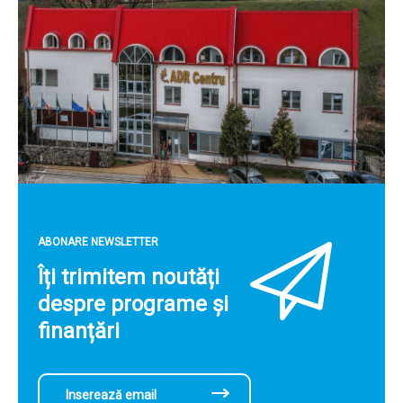
ABONARE NEWSLETTER
Îți trimitem noutăți
despre programe și
finanțări