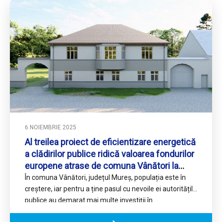
6 NOIEMBRIE 2025
Al treilea proiect de eficientizare energetică
a clădirilor publice ridică valoarea fondurilor
europene atrase de comuna Vânători la
peste 2,5 milioane de euro
În comuna Vânători, județul Mureș, populația este în
creștere, iar pentru a ține pasul cu nevoile ei autoritățile
publice au demarat mai multe investiții în…