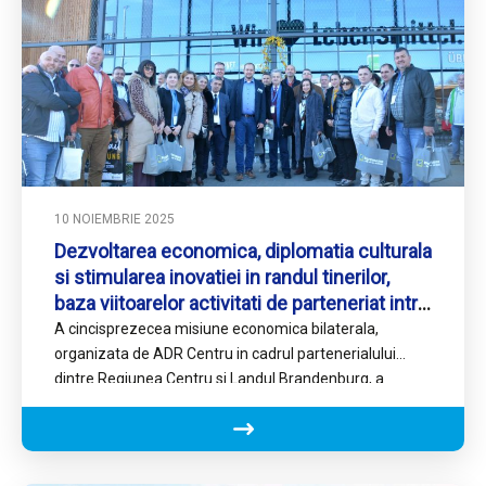
10 NOIEMBRIE 2025
Dezvoltarea economica, diplomatia culturala
si stimularea inovatiei in randul tinerilor,
baza viitoarelor activitati de parteneriat intre
Regiunea Centru si Landul Brandenburg
A cincisprezecea misiune economica bilaterala,
organizata de ADR Centru in cadrul partenerialului
dintre Regiunea Centru si Landul Brandenburg, a
permis unei delegatii de oameni de…