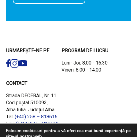
URMĂREȘTE-NE PE
PROGRAM DE LUCRU
Luni- Joi: 8:00 - 16:30
Vineri: 8:00 - 14:00
CONTACT
Strada DECEBAL, Nr. 11
Cod poștal 510093,
Alba Iulia, Județul Alba
Tel:
(+40) 258 – 818616
Fax:
(+40) 258 – 818613
Email:
office@adrcentru.ro
Folosim cookie-uri pentru a vă oferi cea mai bună experiență pe
site-ul nostru web.