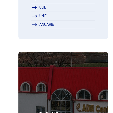
IULIE
IUNIE
IANUARIE