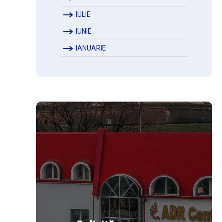
IULIE
IUNIE
IANUARIE