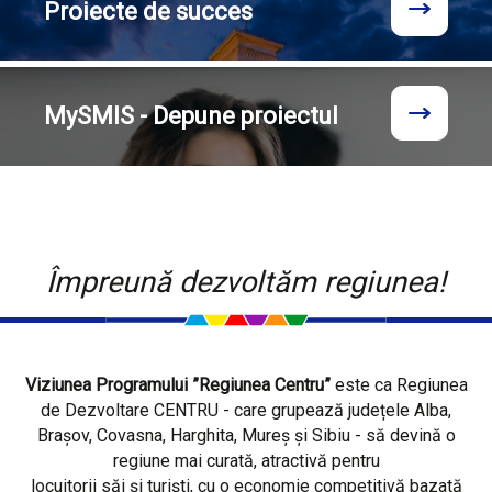
Proiecte
de succes
MySMIS - Depune proiectul
Împreună dezvoltăm regiunea!
Viziunea Programului ”Regiunea Centru”
este ca Regiunea
de Dezvoltare CENTRU - care grupează județele Alba,
Brașov, Covasna, Harghita, Mureș și Sibiu - să devină o
regiune mai curată, atractivă pentru
locuitorii săi și turiști, cu o economie competitivă bazată