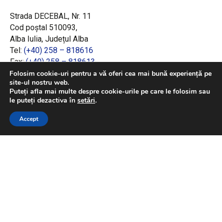
Strada DECEBAL, Nr. 11
Cod poștal 510093,
Alba Iulia, Județul Alba
Tel:
(+40) 258 – 818616
Fax:
(+40) 258 – 818613
Email:
office@adrcentru.ro
Folosim cookie-uri pentru a vă oferi cea mai bună experiență pe
site-ul nostru web.
Puteți afla mai multe despre cookie-urile pe care le folosim sau
LINK-URI RAPIDE
le puteți dezactiva în
setări
.
Consiliul European
Accept
Jurnalul Oficial al Uniunii Europene
Ministerul Investițiilor și Proiectelor Europene
Consiliul Concurenței
Pentru informații detaliate despre celelalte
programe cofinanțate de Uniunea Europeană,
vă invităm să vizitați
https://mfe.gov.ro/