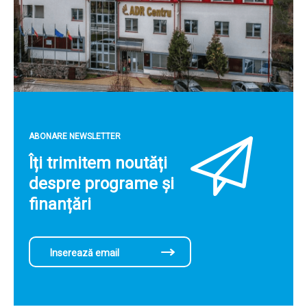
ABONARE NEWSLETTER
Îți trimitem noutăți
despre programe și
finanțări