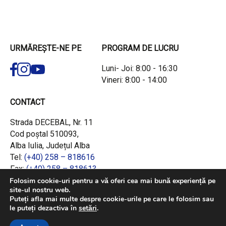
URMĂREȘTE-NE PE
PROGRAM DE LUCRU
Luni- Joi: 8:00 - 16:30
Vineri: 8:00 - 14:00
CONTACT
Strada DECEBAL, Nr. 11
Cod poștal 510093,
Alba Iulia, Județul Alba
Tel:
(+40) 258 – 818616
Fax:
(+40) 258 – 818613
Email:
office@adrcentru.ro
Folosim cookie-uri pentru a vă oferi cea mai bună experiență pe
site-ul nostru web.
Puteți afla mai multe despre cookie-urile pe care le folosim sau
LINK-URI RAPIDE
le puteți dezactiva în
setări
.
Consiliul European