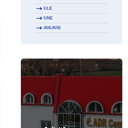
IULIE
IUNIE
IANUARIE