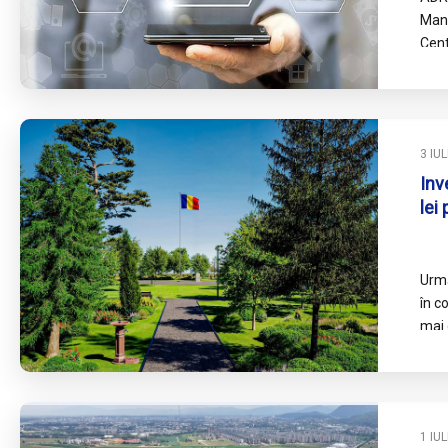
Man
Cent
Soli
capi
3 IU
Inv
lei
tur
mun
Urmă
în c
mai 
vede
1 IU