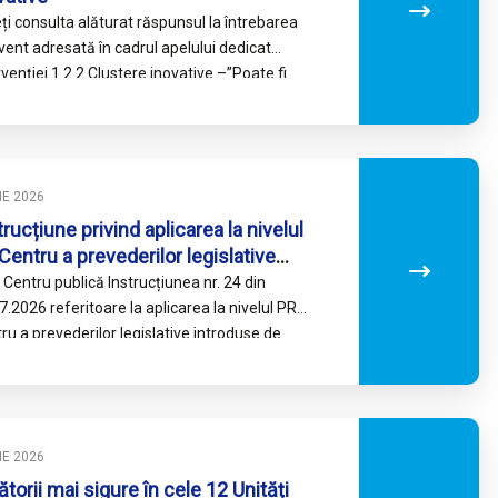
ți consulta alăturat răspunsul la întrebarea
vent adresată în cadrul apelului dedicat
rvenției 1.2.2 Clustere inovative –”Poate fi
iderat solicitant eligibil un cluster fără
hime?”.…
LIE 2026
trucțiune privind aplicarea la nivelul
Centru a prevederilor legislative
roduse de OUG nr. 8/2026
Centru publică Instrucțiunea nr. 24 din
eritoare la instituirea unor măsuri de
7.2026 referitoare la aplicarea la nivelul PR
ansare economică, creșterea
ru a prevederilor legislative introduse de
nr. 8/2026 privind instituirea…
estițiilor productive și a
petitivității, precum și pentru
ificarea și completarea unor acte
mative în domeniul fiscal – bugetar
LIE 2026
ătorii mai sigure în cele 12 Unități