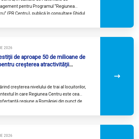
agement pentru Programul ’’Regiunea
ru’’ (PR Centru), publică în consultare Ghidul
citantului aferent Instrumentului financiar de
tal de…
LIE 2026
estiții de aproape 50 de milioane de
 pentru creșterea atractivității
istice și dezvoltarea economică a
icipiului Făgăraș
rind creșterea nivelului de trai al locuitorilor,
ontextul în care Regiunea Centru este cea
ofertantă regiune a României din punct de
re turistic,…
LIE 2026