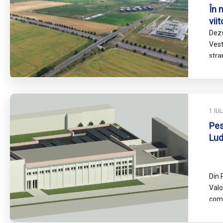
În 
vii
Dezv
Vest
stra
ocol
și pr
1 IU
Pes
Lud
inf
Din 
Valo
comu
călă