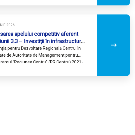
UNIE 2026
sarea apelului competitiv aferent
iunii 3.3 – Investiții în infrastructură
de și albastră în mediul urban
ția pentru Dezvoltare Regională Centru, în
ional – municipii
tate de Autoritate de Management pentru
ramul ”Regiunea Centru” (PR Centru) 2021-
, anunță lansarea unui apel de finanțare
etitiv…