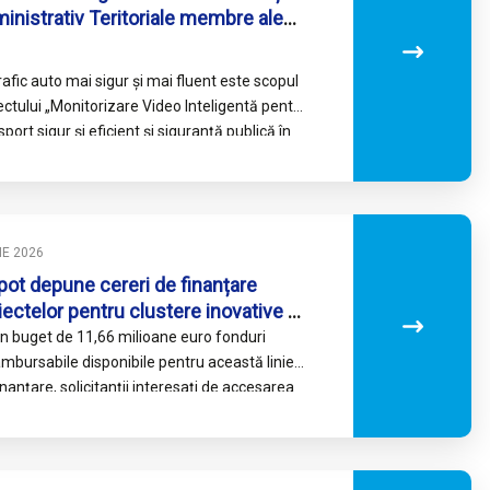
inistrativ Teritoriale membre ale
ciației Intercomunitare de
voltare Alba Iulia – Transport Local
rafic auto mai sigur și mai fluent este scopul
ectului „Monitorizare Video Inteligentă pentru
sport sigur și eficient și siguranță publică în
a Metropolitană…
LIE 2026
pot depune cereri de finanțare
iectelor pentru clustere inovative
n Programul ”Regiunea Centru”
n buget de 11,66 milioane euro fonduri
21-2027
mbursabile disponibile pentru această linie
inanțare, solicitanții interesați de accesarea
onduri prin intervenția 1.2.2-Clustere
ative,…