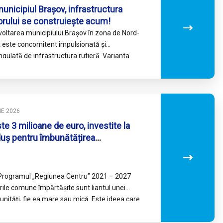
municipiul Brașov, infrastructura
torului se construiește acum!
oltarea municipiului Brașov în zona de Nord-
 este concomitent impulsionată și
ngulată de infrastructura rutieră. Varianta
itoare a Brașovului atrage investitorii publici
ivați dar…
LIE 2026
te 3 milioane de euro, investite la
uș pentru îmbunătățirea
rastructurii culturale
Programul „Regiunea Centru” 2021 – 2027
rile comune împărtășite sunt liantul unei
nități, fie ea mare sau mică. Este ideea care
uzește autoritățile publice…