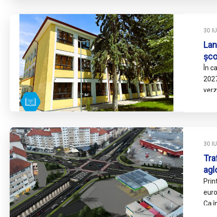
30 I
Lan
șco
Cen
În c
2027
verz
mili
30 I
Tra
agl
fi 
Prin
pas
euro
Ca î
tram