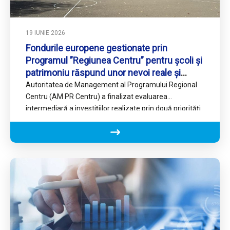
19 IUNIE 2026
Fondurile europene gestionate prin
Programul ”Regiunea Centru” pentru școli și
patrimoniu răspund unor nevoi reale și
documentate ale comunităților locale
Autoritatea de Management al Programului Regional
Centru (AM PR Centru) a finalizat evaluarea
intermediară a investițiilor realizate prin două priorități
strategice: Prioritatea 6 – „O…