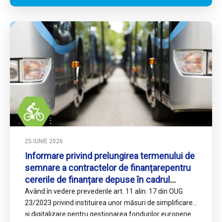
25 IUNIE 2026
Informare privind prelungirea termenului de
semnare a contractelor de finanțarepentru
cererile de finanțare depuse în cadrul
Acțiunii 4.1_2
Având în vedere prevederile art. 11 alin. 17 din OUG
23/2023 privind instituirea unor măsuri de simplificare
şi digitalizare pentru gestionarea fondurilor europene