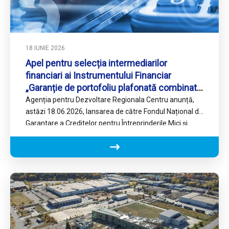
18 IUNIE 2026
Apel pentru selecția intermediarilor
financiari ai Instrumentului Financiar
„Garanție de portofoliu plafonată combinată
cu grant într-o operațiune unică” în cadrul
Agenția pentru Dezvoltare Regionala Centru anunță,
Programului Regiunea Centru 2021-2027
astăzi 18.06.2026, lansarea de către Fondul Național de
Garantare a Creditelor pentru Întreprinderile Mici și
Mijlocii SA – IFN…