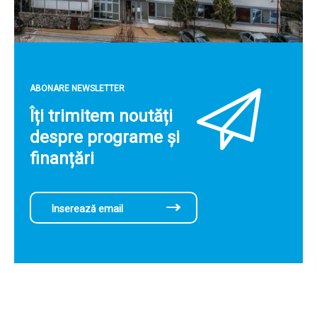
ABONARE NEWSLETTER
Îți trimitem noutăți
despre programe și
finanțări