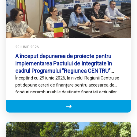
29 IUNIE 2026
A început depunerea de proiecte pentru
implementarea Pactului de Integritate în
cadrul Programului ”Regiunea CENTRU”
2021-2027
Începând cu 29 iunie 2026, la nivelul Regiunii Centru se
pot depune cereri de finanțare pentru accesarea de
fonduri nerambursabile destinate finanțării acțiunilor
necesare implementării…