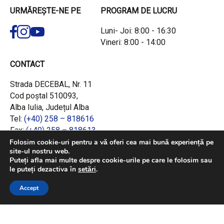
URMĂREȘTE-NE PE
PROGRAM DE LUCRU
Luni- Joi: 8:00 - 16:30
Vineri: 8:00 - 14:00
CONTACT
Strada DECEBAL, Nr. 11
Cod poștal 510093,
Alba Iulia, Județul Alba
Tel:
(+40) 258 – 818616
Fax:
(+40) 258 – 818613
Email:
office@adrcentru.ro
Folosim cookie-uri pentru a vă oferi cea mai bună experiență pe
site-ul nostru web.
Puteți afla mai multe despre cookie-urile pe care le folosim sau
LINK-URI RAPIDE
le puteți dezactiva în
setări
.
Consiliul European
Accept
Jurnalul Oficial al Uniunii Europene
Ministerul Investițiilor și Proiectelor Europene