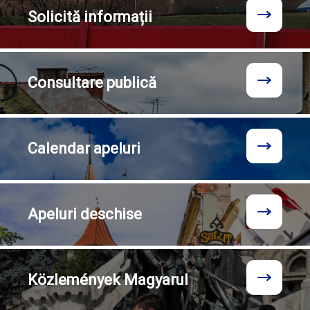
Solicită
informații
Consultare
publică
Calendar
apeluri
Apeluri
deschise
Közlemények
Magyarul