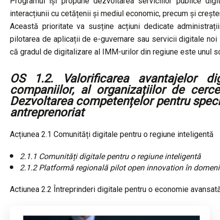
Programul își propune dezvoltarea serviciilor publice digit
interacțiunii cu cetățenii și mediul economic, precum și creșter
Această prioritate va susține acțiuni dedicate administrații
pilotarea de aplicații de e-guvernare sau servicii digitale n
că gradul de digitalizare al IMM-urilor din regiune este unul sc
OS 1.2. Valorificarea avantajelor digi
companiilor, al organizațiilor de cerce
Dezvoltarea competențelor pentru speciali
antreprenoriat
Acțiunea 2.1 Comunități digitale pentru o regiune inteligentă
2.1.1 Comunități digitale pentru o regiune inteligentă
2.1.2 Platformă regională pilot open innovation în domeni
Actiunea 2.2 Întreprinderi digitale pentru o economie avansat