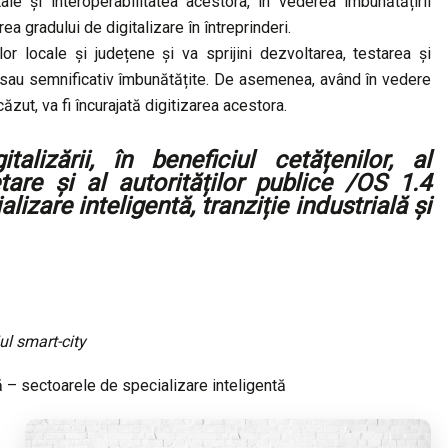
ale și interoperabilitatea acestora, în vederea îmbunătățirii
ea gradului de digitalizare în întreprinderi.
lor locale și județene și va sprijini dezvoltarea, testarea și
oi sau semnificativ îmbunătățite. De asemenea, având în vedere
ăzut, va fi încurajată digitizarea acestora.
talizării, în beneficiul cetățenilor, al
tare și al autorităților publice /OS 1.4
zare inteligentă, tranziție industrială și
ul smart-city
ă – sectoarele de specializare inteligentă