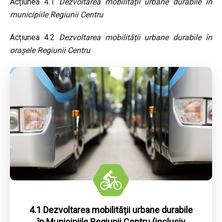
Acțiunea 4.1
Dezvoltarea mobilității urbane durabile în
municipiile Regiunii Centru
Acțiunea 4.2
Dezvoltarea mobilității urbane durabile în
orașele Regiunii Centru
Stadiu
Prioritati
Tip Beneficiar
4.1 Dezvoltarea mobilității urbane durabile
în Municipiile Regiunii Centru (inclusiv