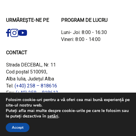
URMĂREȘTE-NE PE
PROGRAM DE LUCRU
Luni- Joi: 8:00 - 16:30
Vineri: 8:00 - 14:00
CONTACT
Strada DECEBAL, Nr. 11
Cod poștal 510093,
Alba Iulia, Județul Alba
Tel:
(+40) 258 – 818616
Fax:
(+40) 258 – 818613
Email:
office@adrcentru.ro
Folosim cookie-uri pentru a vă oferi cea mai bună experiență pe
site-ul nostru web.
Puteți afla mai multe despre cookie-urile pe care le folosim sau
LINK-URI RAPIDE
le puteți dezactiva în
setări
.
Consiliul European
Accept